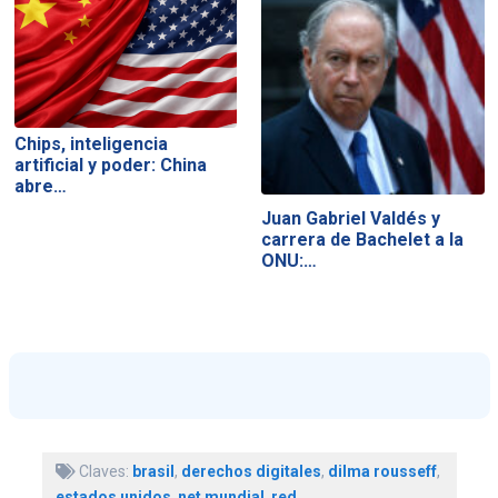
Chips, inteligencia
artificial y poder: China
abre…
Juan Gabriel Valdés y
carrera de Bachelet a la
ONU:…
Claves:
brasil
,
derechos digitales
,
dilma rousseff
,
estados unidos
,
net mundial
,
red