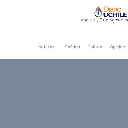
Año XVIII, 7 de
Agosto
d
Noticias
Política
Cultura
Opinión