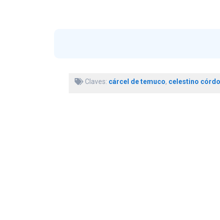
Claves:
cárcel de temuco
,
celestino córd