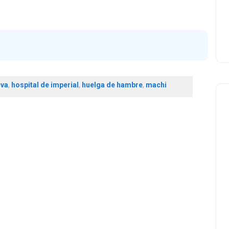
ova
,
hospital de imperial
,
huelga de hambre
,
machi