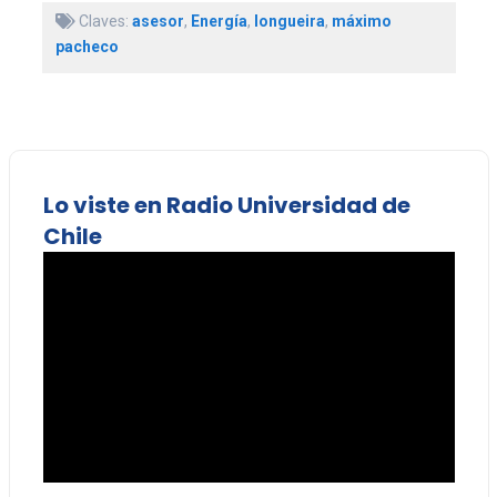
Claves:
asesor
,
Energía
,
longueira
,
máximo
pacheco
Lo viste en Radio Universidad de
Chile