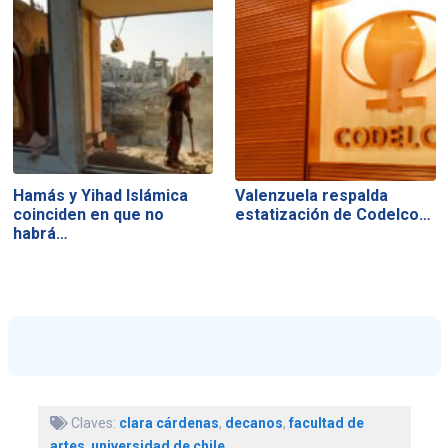
Hamás y Yihad Islámica
Valenzuela respalda
coinciden en que no
estatización de Codelco…
habrá…
Claves:
clara cárdenas
,
decanos
,
facultad de
artes
,
universidad de chile