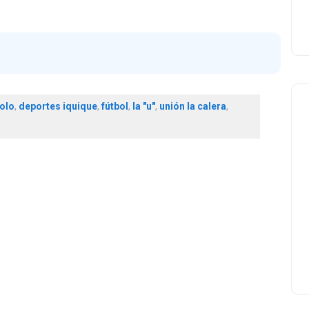
olo
,
deportes iquique
,
fútbol
,
la "u"
,
unión la calera
,