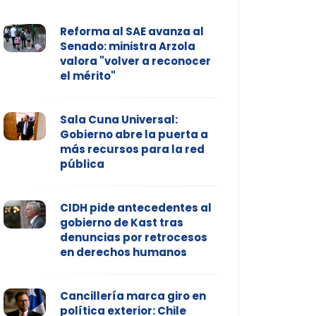
Reforma al SAE avanza al
Senado: ministra Arzola
valora "volver a reconocer
el mérito"
Sala Cuna Universal:
Gobierno abre la puerta a
más recursos para la red
pública
CIDH pide antecedentes al
gobierno de Kast tras
denuncias por retrocesos
en derechos humanos
Cancillería marca giro en
política exterior: Chile