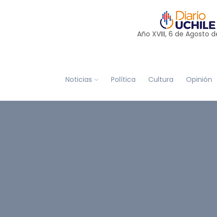
Año XVIII, 6 de
Agosto
d
Noticias
Política
Cultura
Opinión