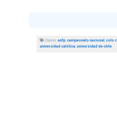
Claves:
anfp
,
campeonato nacional
,
colo c
universidad católica
,
universidad de chile