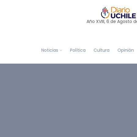
Año XVIII, 6 de
Agosto
d
Noticias
Política
Cultura
Opinión