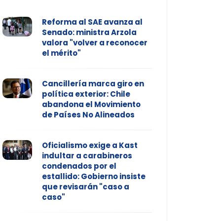
Reforma al SAE avanza al
Senado: ministra Arzola
valora "volver a reconocer
el mérito"
Cancillería marca giro en
política exterior: Chile
abandona el Movimiento
de Países No Alineados
Oficialismo exige a Kast
indultar a carabineros
condenados por el
estallido: Gobierno insiste
que revisarán "caso a
caso"