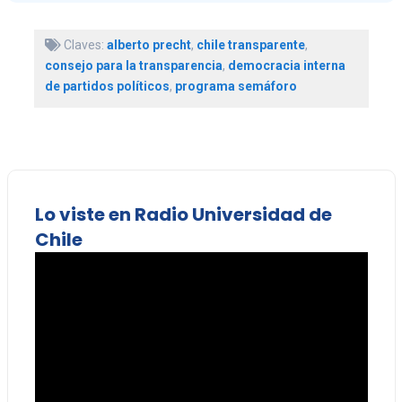
Claves:
alberto precht
,
chile transparente
,
consejo para la transparencia
,
democracia interna
de partidos políticos
,
programa semáforo
Lo viste en Radio Universidad de
Chile