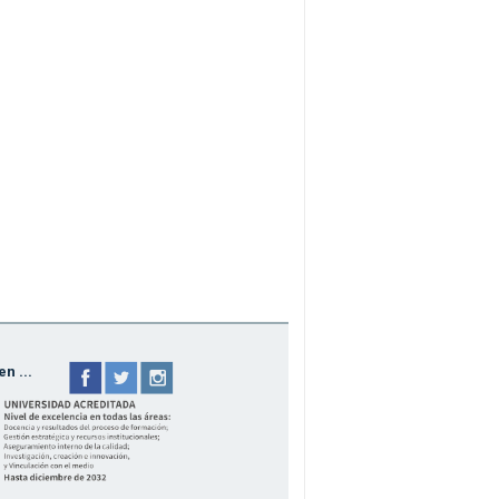
n ...