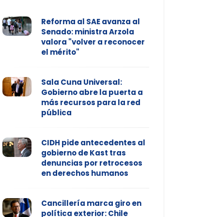
Reforma al SAE avanza al
Senado: ministra Arzola
valora "volver a reconocer
el mérito"
Sala Cuna Universal:
Gobierno abre la puerta a
más recursos para la red
pública
CIDH pide antecedentes al
gobierno de Kast tras
denuncias por retrocesos
en derechos humanos
Cancillería marca giro en
política exterior: Chile