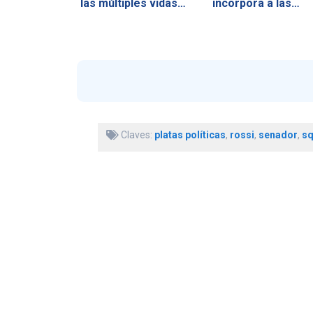
las múltiples vidas…
incorpora a las…
Claves:
platas políticas
,
rossi
,
senador
,
s