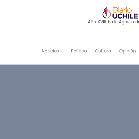
Año XVIII, 6 de
Agosto
d
Noticias
Política
Cultura
Opinión