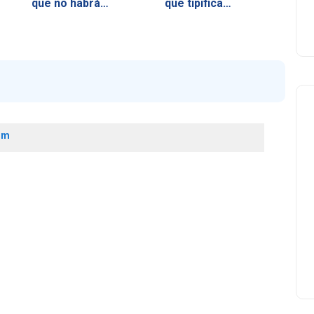
que no habrá…
que tipifica…
qm