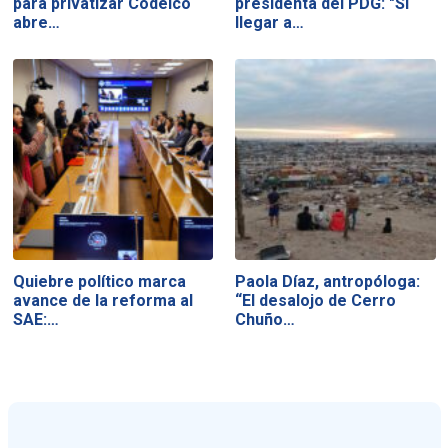
para privatizar Codelco
presidenta del PDG: "Si
abre…
llegar a…
Quiebre político marca
Paola Díaz, antropóloga:
avance de la reforma al
“El desalojo de Cerro
SAE:…
Chuño…