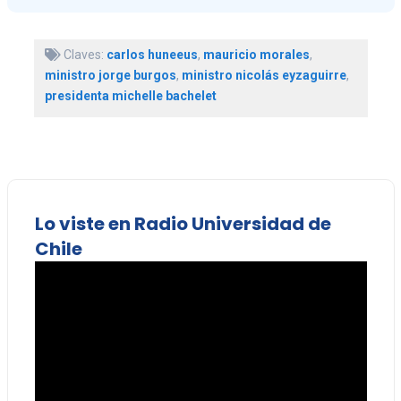
Claves:
carlos huneeus
,
mauricio morales
,
ministro jorge burgos
,
ministro nicolás eyzaguirre
,
presidenta michelle bachelet
Lo viste en Radio Universidad de
Chile