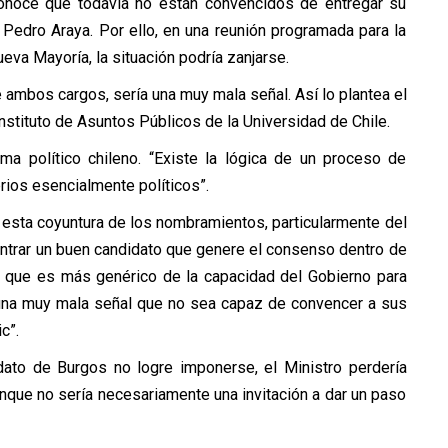
econoce que todavía no están convencidos de entregar su
 Pedro Araya. Por ello, en una reunión programada para la
va Mayoría, la situación podría zanjarse.
 ambos cargos, sería una muy mala señal. Así lo plantea el
nstituto de Asuntos Públicos de la Universidad de Chile.
ma político chileno. “Existe la lógica de un proceso de
ios esencialmente políticos”.
 esta coyuntura de los nombramientos, particularmente del
contrar un buen candidato que genere el consenso dentro de
a que es más genérico de la capacidad del Gobierno para
s una muy mala señal que no sea capaz de convencer a sus
c”.
dato de Burgos no logre imponerse, el Ministro perdería
nque no sería necesariamente una invitación a dar un paso