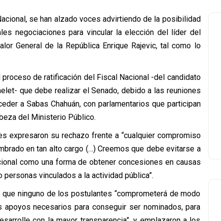
Nacional, se han alzado voces advirtiendo de la posibilidad
les negociaciones para vincular la elección del líder del
alor General de la República Enrique Rajevic, tal como lo
proceso de ratificación del Fiscal Nacional -del candidato
helet- que debe realizar el Senado, debido a las reuniones
ceder a Sabas Chahuán, con parlamentarios que participan
beza del Ministerio Público.
les expresaron su rechazo frente a “cualquier compromiso
ombrado en tan alto cargo (…) Creemos que debe evitarse a
acional como una forma de obtener concesiones en causas
 personas vinculados a la actividad pública”.
en que ninguno de los postulantes “comprometerá de modo
los apoyos necesarios para conseguir ser nominados, para
esarrolle con la mayor transparencia”, y emplazaron a los