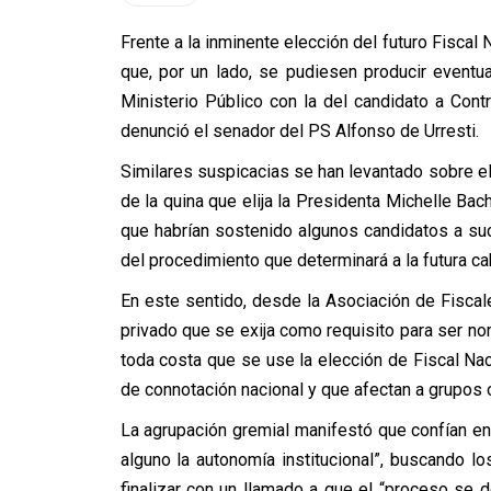
Frente a la inminente elección del futuro Fiscal 
que, por un lado, se pudiesen producir eventua
Ministerio Público con la del candidato a Contr
denunció el senador del PS Alfonso de Urresti.
Similares suspicacias se han levantado sobre el 
de la quina que elija la Presidenta Michelle Bac
que habrían sostenido algunos candidatos a su
del procedimiento que determinará a la futura ca
En este sentido, desde la Asociación de Fisca
privado que se exija como requisito para ser n
toda costa que se use la elección de Fiscal N
de connotación nacional y que afectan a grupos o
La agrupación gremial manifestó que confían 
alguno la autonomía institucional”, buscando 
finalizar con un llamado a que el “proceso se d