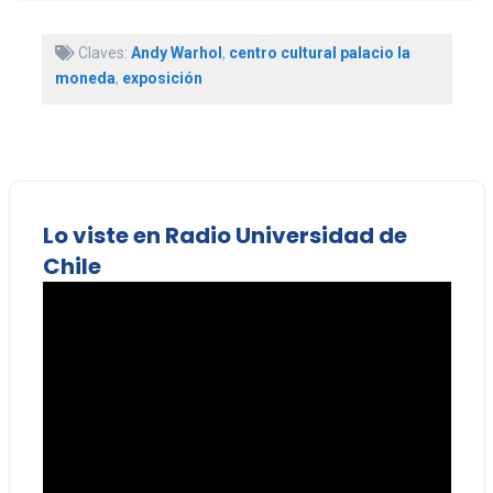
Claves:
Andy Warhol
,
centro cultural palacio la
moneda
,
exposición
Lo viste en Radio Universidad de
Chile