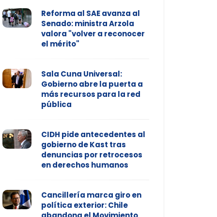
Reforma al SAE avanza al
Senado: ministra Arzola
valora "volver a reconocer
el mérito"
Sala Cuna Universal:
Gobierno abre la puerta a
más recursos para la red
pública
CIDH pide antecedentes al
gobierno de Kast tras
denuncias por retrocesos
en derechos humanos
Cancillería marca giro en
política exterior: Chile
abandona el Movimiento