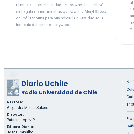
al
El musical sobre la ciudad de Los Ángeles se llevó
Os
siete galardones, mientras que la actriz Meryl Streep
am
ocupó la tribuna para reivindicar la diversidad en la
me
industria del cine de Hollywood.
de
Diario Uchile
Noti
Col
Radio Universidad de Chile
Cart
Rectora:
Trib
Alejandra Mizala Salces
Director:
Prog
Patricio López P.
Seña
Editora Diario:
Joana Carvalho
Uso