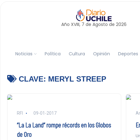
Año XVIII, 7 de
Agosto
de 2026
Noticias
Política
Cultura
Opinión
Deportes
CLAVE:
MERYL STREEP
RFI
09-01-2017
An
“La La Land“ rompe récords en los Globos
E
de Oro
Un