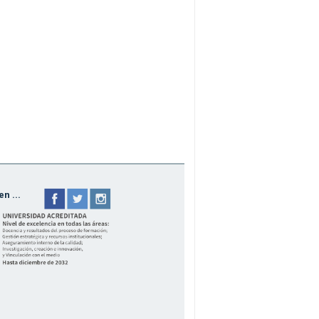
n ...