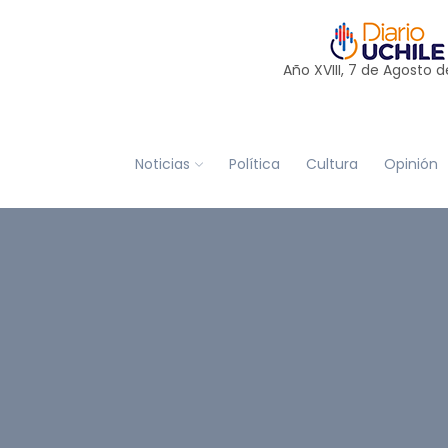
Año XVIII, 7 de
Agosto
d
Noticias
Política
Cultura
Opinión