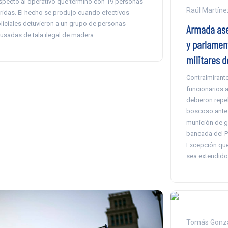
specto al operativo que terminó con 19 personas
Raúl Martíne
ridas. El hecho se produjo cuando efectivos
liciales detuvieron a un grupo de personas
Armada as
usadas de tala ilegal de madera.
y parlament
militares d
Contralmirant
funcionarios 
debieron repe
boscoso antes
munición de g
bancada del P
Excepción que
sea extendido
Tomás Gonzá