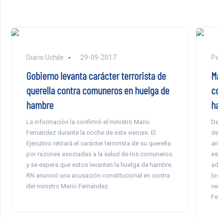
Diario Uchile
29-09-2017
P
Gobierno levanta carácter terrorista de
M
querella contra comuneros en huelga de
c
hambre
h
La información la confirmó el ministro Mario
De
Fernández durante la noche de este viernes. El
de
Ejecutivo retirará el carácter terrorista de su querella
ar
por razones asociadas a la salud de los comuneros
es
y se espera que estos levanten la huelga de hambre.
ad
RN anunció una acusación constitucional en contra
lo
del ministro Mario Fernández.
re
Fe