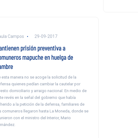
aula Campos
29-09-2017
antienen prisión preventiva a
omuneros mapuche en huelga de
ambre
 esta manera no se acoge la solicitud de la
fensa quienes pedían cambiar la cautelar por
resto domiciliario y arraigo nacional. En medio de
te revés en la señal del gobierno que había
herido a la petición de la defensa, familiares de
s comuneros llegaron hasta La Moneda, donde se
unieron con el ministro del Interior, Mario
rnández.