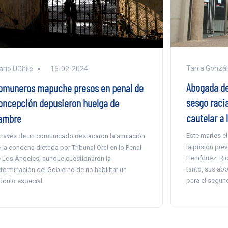
Tania Gonzá
ario UChile
16-02-2024
Abogada d
omuneros mapuche presos en penal de
sesgo raci
oncepción depusieron huelga de
cautelar a
ambre
Este martes e
través de un comunicado destacaron la anulación
la prisión pre
 la condena dictada por Tribunal Oral en lo Penal
Henríquez, Ric
 Los Ángeles, aunque cuestionaron la
tanto, sus ab
terminación del Gobierno de no habilitar un
para el segund
dulo especial.