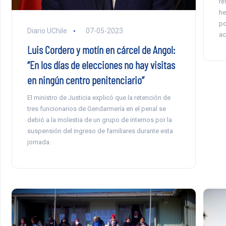
re
he
po
Diario UChile
07-05-2023
ac
Luis Cordero y motín en cárcel de Angol:
“En los días de elecciones no hay visitas
en ningún centro penitenciario”
El ministro de Justicia explicó que la retención de
tres funcionarios de Gendarmería en el penal se
debió a la molestia de un grupo de internos por la
suspensión del ingreso de familiares durante esta
jornada.