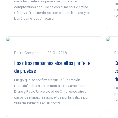
medidas cautelares pese a ser uno de los
su
compromisos adquiridos con el machi Celestino
re
Córdova. “El acuerdo se escribió con la mano y se
re
borró con el codo”, acusan.
Paula Campos
28-01-2018
P.
Los otros mapuches absueltos por falta
C
de pruebas
c
H
Luego que se confirmara que la “Operación
Huracán” había sido un montaje de Carabineros,
La
Diario y Radio Universidad de Chile revisó otros
po
casos de mapuches absueltos por la justicia por
fu
falta de evidencia en su contra.