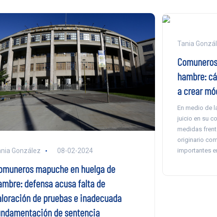
Tania Gonzá
Comuneros
hambre: cá
a crear mód
En medio de la
juicio en su 
medidas frente
originario co
importantes e
nia González
08-02-2024
omuneros mapuche en huelga de
ambre: defensa acusa falta de
aloración de pruebas e inadecuada
undamentación de sentencia