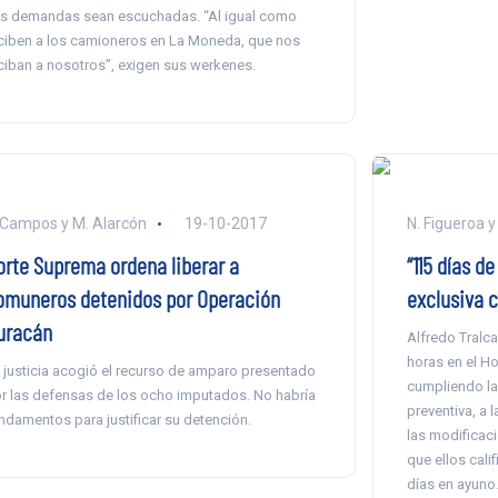
s demandas sean escuchadas. “Al igual como
ciben a los camioneros en La Moneda, que nos
ciban a nosotros”, exigen sus werkenes.
 Campos y M. Alarcón
19-10-2017
N. Figueroa y
orte Suprema ordena liberar a
“115 días de
omuneros detenidos por Operación
exclusiva 
uracán
Alfredo Tralca
horas en el Ho
 justicia acogió el recurso de amparo presentado
cumpliendo la
r las defensas de los ocho imputados. No habría
preventiva, a 
ndamentos para justificar su detención.
las modificaci
que ellos cali
días en ayuno