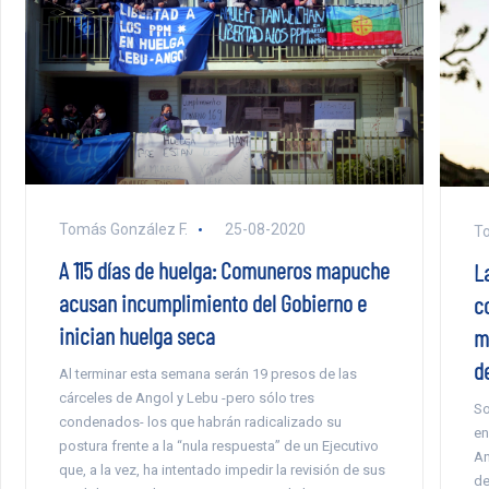
Tomás González F.
25-08-2020
To
A 115 días de huelga: Comuneros mapuche
L
acusan incumplimiento del Gobierno e
c
inician huelga seca
m
d
Al terminar esta semana serán 19 presos de las
cárceles de Angol y Lebu -pero sólo tres
So
condenados- los que habrán radicalizado su
en
postura frente a la “nula respuesta” de un Ejecutivo
An
que, a la vez, ha intentado impedir la revisión de sus
de