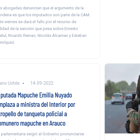
s abogadas denuncian que el argumento de la
ndena es que los imputados son parte de la CAM.
te viernes se dará el fallo por el recurso de
lidad de la sanción que pesa sobre Ernesto
aitul, Ricardo Reinao, Nicolás Alcaman y Esteban
nríquez.
ario Uchile
14-09-2022
iputada Mapuche Emilia Nuyado
mplaza a ministra del Interior por
ropello de tanqueta policial a
omunero mapuche en Arauco
 parlamentaria exigió al Gobierno pronunciarse