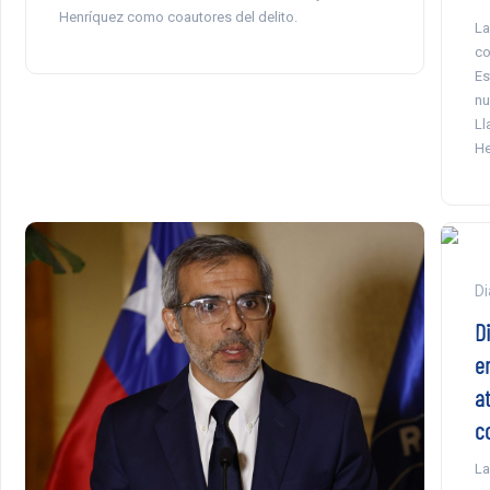
Henríquez como coautores del delito.
La
co
Es
nu
Ll
He
Di
D
e
at
c
La