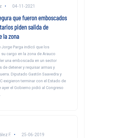
z
04-11-2021
egura que fueron emboscados
arios piden salida de
e la zona
e Jorge Parga indicó que los
a su cargo en la zona de Arauco
ler una emboscada en un sector
 de detener y requisar armas y
uerra. Diputado Gastón Saavedra y
C exigieron terminar con el Estado de
 ayer el Gobierno pidió al Congreso
.
lez F.
25-06-2019