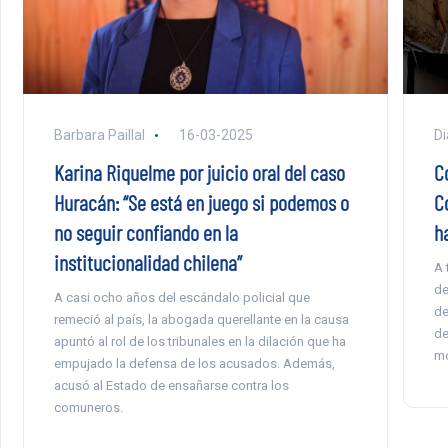
Di
Barbara Paillal
16-03-2025
C
Karina Riquelme por juicio oral del caso
C
Huracán: “Se está en juego si podemos o
h
no seguir confiando en la
institucionalidad chilena”
A 
de
A casi ocho años del escándalo policial que
de
remeció al país, la abogada querellante en la causa
de
apuntó al rol de los tribunales en la dilación que ha
mó
empujado la defensa de los acusados. Además,
acusó al Estado de ensañarse contra los
comuneros.