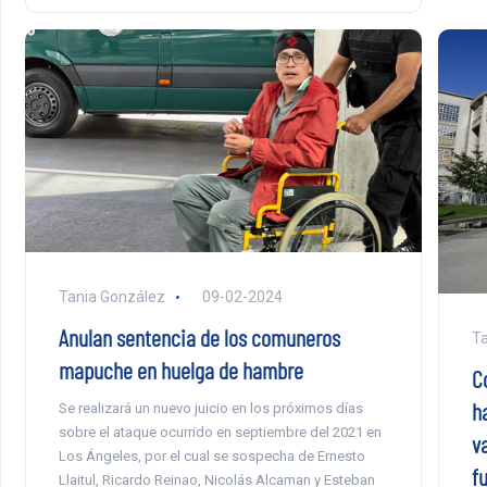
Tania González
09-02-2024
Anulan sentencia de los comuneros
Ta
mapuche en huelga de hambre
C
h
Se realizará un nuevo juicio en los próximos días
sobre el ataque ocurrido en septiembre del 2021 en
v
Los Ángeles, por el cual se sospecha de Ernesto
f
Llaitul, Ricardo Reinao, Nicolás Alcaman y Esteban