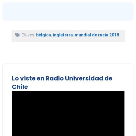
Claves:
bélgica
,
inglaterra
,
mundial de rusia 2018
Lo viste en Radio Universidad de
Chile