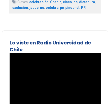
Claves:
celebración
,
Chahin
,
cinco
,
dc
,
dictadura
,
exclusión
,
jadue
,
no
,
octubre
,
pc
,
pinochet
,
PR
Lo viste en Radio Universidad de
Chile