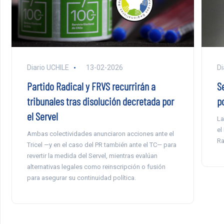
Diario UCHILE
13-02-2026
Di
Partido Radical y FRVS recurrirán a
S
tribunales tras disolución decretada por
p
el Servel
La
el
Ambas colectividades anunciaron acciones ante el
Ra
Tricel —y en el caso del PR también ante el TC— para
revertir la medida del Servel, mientras evalúan
alternativas legales como reinscripción o fusión
para asegurar su continuidad política.