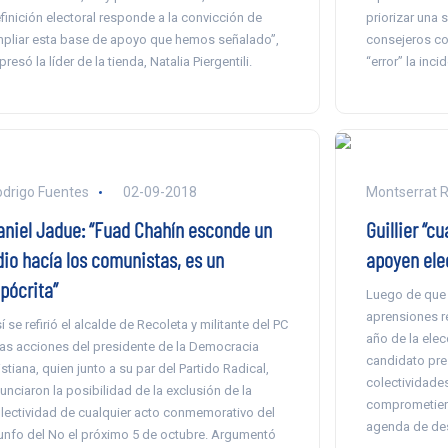
finición electoral responde a la convicción de
priorizar una 
pliar esta base de apoyo que hemos señalado”,
consejeros co
presó la líder de la tienda, Natalia Piergentili.
“error” la inc
drigo Fuentes
02-09-2018
Montserrat R
aniel Jadue: “Fuad Chahín esconde un
Guillier “c
dio hacía los comunistas, es un
apoyen ele
pócrita”
Luego de que 
aprensiones r
í se refirió el alcalde de Recoleta y militante del PC
año de la ele
las acciones del presidente de la Democracia
candidato pres
istiana, quien junto a su par del Partido Radical,
colectividades
unciaron la posibilidad de la exclusión de la
comprometiero
lectividad de cualquier acto conmemorativo del
agenda de des
iunfo del No el próximo 5 de octubre. Argumentó