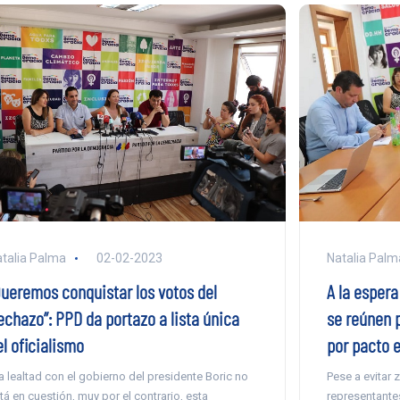
talia Palma
02-02-2023
Natalia Palm
Queremos conquistar los votos del
A la espera
echazo”: PPD da portazo a lista única
se reúnen 
l oficialismo
por pacto e
a lealtad con el gobierno del presidente Boric no
Pese a evitar z
tá en cuestión, muy por el contrario, esta
representantes