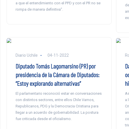
a que el entendimiento con el PPD y con el PR no se
de
rompa de manera definitiva”.
am
ex
Diario Uchile
04-11-2022
Ro
Diputado Tomás Lagomarsino (PR) por
D
presidencia de la Cámara de Diputados:
o
“Estoy explorando alternativas”
hi
El parlamentario reconoció estar en conversaciones
As
con distintos sectores, entre ellos Chile Vamos,
a 
Republicanos, PDG y la Democracia Cristiana para
Cr
llegar a un acuerdo de gobernabilidad. La postura
an
fue criticada desde el oficialismo.
co
tr