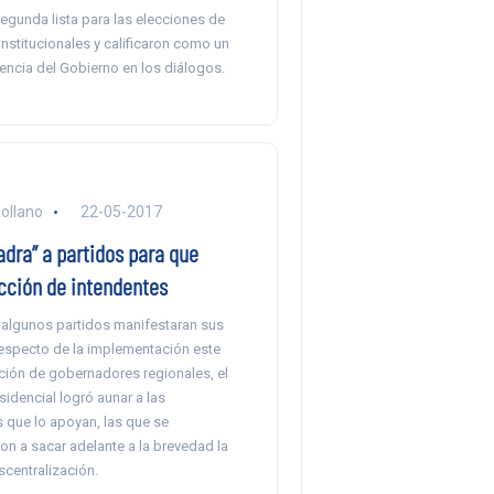
segunda lista para las elecciones de
nstitucionales y calificaron como un
idencia del Gobierno en los diálogos.
ollano
22-05-2017
uadra” a partidos para que
cción de intendentes
algunos partidos manifestaran sus
especto de la implementación este
cción de gobernadores regionales, el
idencial logró aunar a las
 que lo apoyan, las que se
n a sacar adelante a la brevedad la
centralización.