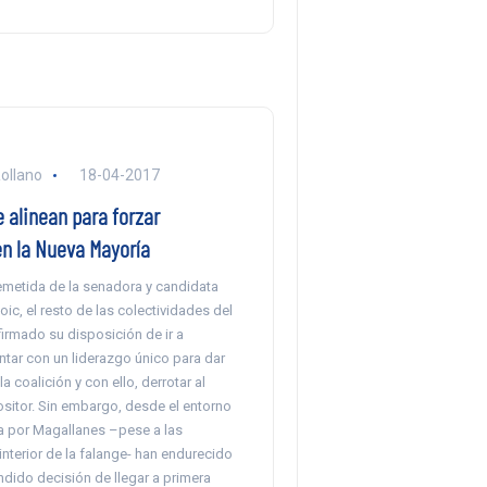
ollano
18-04-2017
 alinean para forzar
en la Nueva Mayoría
remetida de la senadora y candidata
oic, el resto de las colectividades del
irmado su disposición de ir a
ntar con un liderazgo único para dar
a coalición y con ello, derrotar al
sitor. Sin embargo, desde el entorno
a por Magallanes –pese a las
 interior de la falange- han endurecido
ndido decisión de llegar a primera