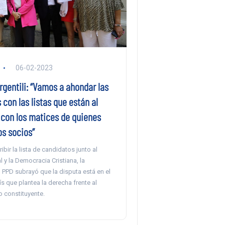
06-02-2023
rgentili: “Vamos a ahondar las
 con las listas que están al
 con los matices de quienes
os socios”
ibir la lista de candidatos junto al
l y la Democracia Cristiana, la
 PPD subrayó que la disputa está en el
 que plantea la derecha frente al
 constituyente.