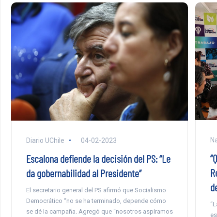
Na
Diario UChile
04-02-2023
“
Escalona defiende la decisión del PS: “Le
R
da gobernabilidad al Presidente”
de
El secretario general del PS afirmó que Socialismo
Democrático “no se ha terminado, depende cómo
“L
se dé la campaña. Agregó que “nosotros aspiramos
es