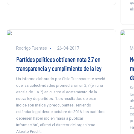
qu
el
Rodrigo Fuentes
26-04-2017
Mo
Partidos políticos obtienen nota 2.7 en
M
transparencia y cumplimiento de la ley
m
d
Un informe elaborado por Chile Transparente reveló
que las colectividades promediaron un 2,7 (en una
Se
escala de 1 a 7) en cuanto al acatamiento de la
lo
nueva ley de partidos. “Los resultados de este
úl
índice son malos y preocupantes. Teniendo
Ca
estándar legal desde octubre de 2016, los partidos
co
debiesen haber ido en masa a publicar
pr
información”, afirmó el director del organismo
Fa
Alberto Precht.