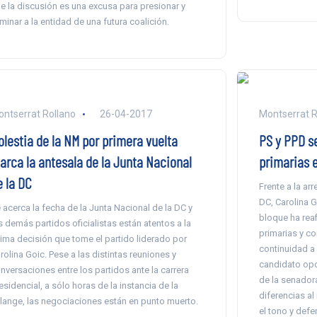
e la discusión es una excusa para presionar y
iminar a la entidad de una futura coalición.
ntserrat Rollano
26-04-2017
Montserrat R
olestia de la NM por primera vuelta
PS y PPD se
arca la antesala de la Junta Nacional
primarias 
e la DC
Frente a la ar
DC, Carolina G
 acerca la fecha de la Junta Nacional de la DC y
bloque ha reaf
s demás partidos oficialistas están atentos a la
primarias y co
tima decisión que tome el partido liderado por
continuidad a l
rolina Goic. Pese a las distintas reuniones y
candidato opo
nversaciones entre los partidos ante la carrera
de la senador
esidencial, a sólo horas de la instancia de la
diferencias al
lange, las negociaciones están en punto muerto.
el tono y defe