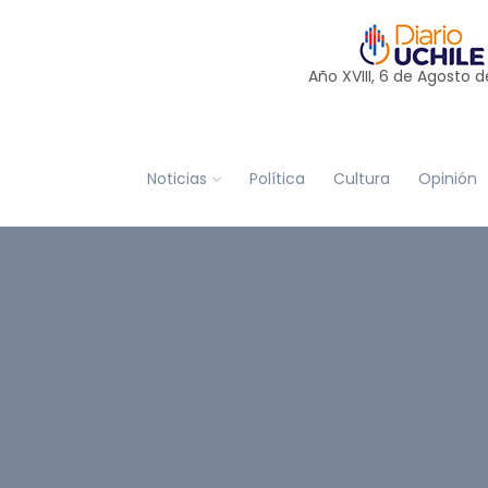
Año XVIII, 6 de
Agosto
d
Noticias
Política
Cultura
Opinión