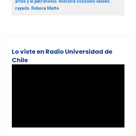
artes y el patrimonio
,
ministra consuelo valdés
,
rayado
,
Rebeca Matte
Lo viste en Radio Universidad de
Chile