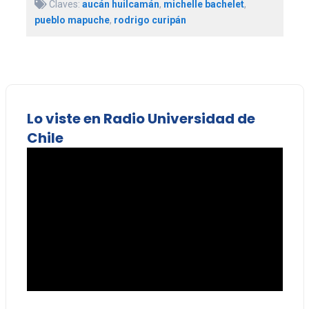
Claves:
aucán huilcamán
,
michelle bachelet
,
pueblo mapuche
,
rodrigo curipán
Lo viste en Radio Universidad de
Chile