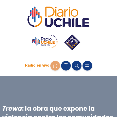
Radio en vivo
Trewa
: la obra que expone la