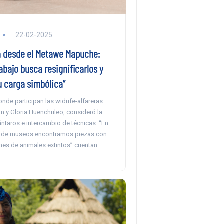
22-02-2025
 desde el Metawe Mapuche:
abajo busca resignificarlos y
u carga simbólica”
onde participan las widüfe-alfareras
n y Gloria Huenchuleo, consideró la
ntaros e intercambio de técnicas. “En
s de museos encontramos piezas con
nes de animales extintos” cuentan.