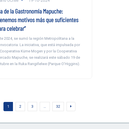
ario UChile
19-10-2024
ía de la Gastronomía Mapuche:
Tenemos motivos más que suficientes
ara celebrar”
te 2024, se sumó la región Metropolitana a la
nvocatoria. La iniciativa, que está impulsada por
 Cooperativa Küme Mogen y por la Cooperativa
rcado Mapuche, se realizará este sábado 19 de
tubre en la Ruka Rangiñelwe (Parque O’Higgins).
1
2
3
…
32