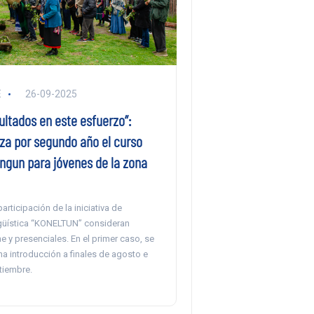
E
26-09-2025
ltados en este esfuerzo”:
za por segundo año el curso
gun para jóvenes de la zona
articipación de la iniciativa de
güística “KONELTUN” consideran
e y presenciales. En el primer caso, se
a introducción a finales de agosto e
tiembre.