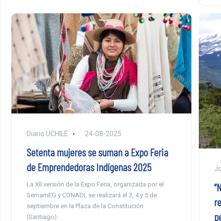
Diario UCHILE
24-08-2025
Setenta mujeres se suman a Expo Feria
de Emprendedoras Indígenas 2025
Jo
“
La XII versión de la Expo Feria, organizada por el
SernamEG y CONADI, se realizará el 3, 4 y 5 de
r
septiembre en la Plaza de la Constitución
p
(Santiago).