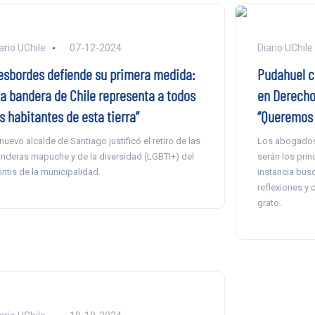
ario UChile
07-12-2024
Diario UChile
esbordes defiende su primera medida:
Pudahuel c
La bandera de Chile representa a todos
en Derecho
s habitantes de esta tierra”
“Queremos a
 nuevo alcalde de Santiago justificó el retiro de las
Los abogados S
nderas mapuche y de la diversidad (LGBTI+) del
serán los prin
ontis de la municipalidad.
instancia bus
reflexiones y 
grato.