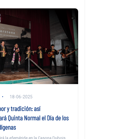
18-06-2025
or y tradición: así
á Quinta Normal el Día de los
dígenas
irá la efeméride en la Casona Dubois