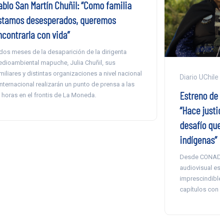
ablo San Martín Chuñil: “Como familia
stamos desesperados, queremos
ncontrarla con vida”
dos meses de la desaparición de la dirigenta
dioambiental mapuche, Julia Chuñil, sus
miliares y distintas organizaciones a nivel nacional
Diario UChile
internacional realizarán un punto de prensa a las
Estreno de 
 horas en el frontis de La Moneda.
“Hace justi
desafío que
indígenas”
Desde CONADI,
audiovisual es
imprescindibl
capítulos con l