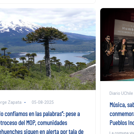
Diario UChile
rge Zapata
05-08-2025
Música, sab
conmemorar
No confiamos en las palabras”: pese a
Pueblos In
etroceso del MOP, comunidades
ehuenches siguen en alerta por tala de
La comuna viv