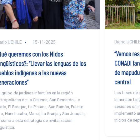
Diario UCHIL
ario UCHILE
15-11-2025
“Vemos resu
Qué queremos con los Nidos
CONADI lan
ngüísticos?: “Llevar las lenguas de los
de mapudun
ueblos indígenas a las nuevas
central
eneraciones”
Las fases de p
 grupo de jardines infantiles en la región
Inmersión Lin
tropolitana de La Cisterna, San Bernardo, Lo
sesiones onlin
ado, El Bosque, La Pintana, San Ramón, Puente
implementó un
to, Huechuraba, Macul, La Granja y San Joaquín,
inicios de sep
 sumó a esta estrategia de revitalización
ngüística.