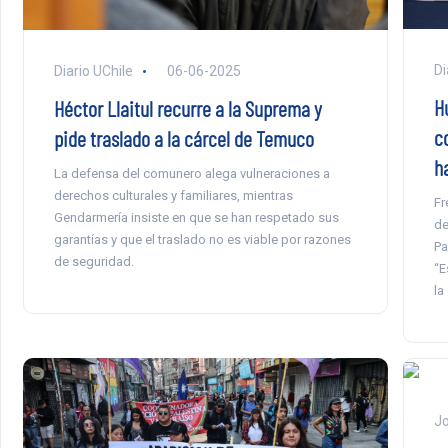
Di
Diario UChile
06-06-2025
H
Héctor Llaitul recurre a la Suprema y
c
pide traslado a la cárcel de Temuco
h
La defensa del comunero alega vulneraciones a
derechos culturales y familiares, mientras
Fr
Gendarmería insiste en que se han respetado sus
de
garantías y que el traslado no es viable por razones
Pa
de seguridad.
“E
la
Jo