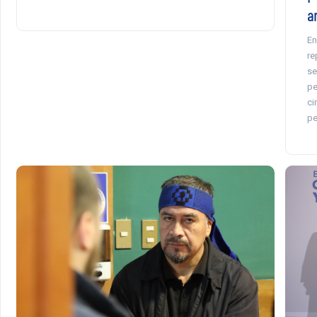
a
En
re
se
pe
ci
pe