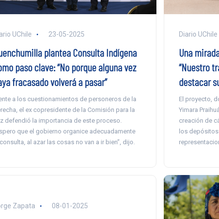
ario UChile
23-05-2025
Diario UChile
uenchumilla plantea Consulta Indígena
Una mirada
omo paso clave: “No porque alguna vez
“Nuestro tr
aya fracasado volverá a pasar”
destacar s
ente a los cuestionamientos de personeros de la
El proyecto, d
recha, el ex copresidente de la Comisión para la
Yimara Praihuá
z defendió la importancia de este proceso.
creación de cá
spero que el gobierno organice adecuadamente
los depósito
 consulta, al azar las cosas no van a ir bien”, dijo.
representacio
rge Zapata
08-01-2025