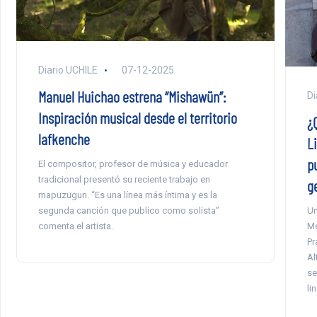
Diario UCHILE
07-12-2025
Manuel Huichao estrena “Mishawün”:
Di
Inspiración musical desde el territorio
¿
lafkenche
Li
p
El compositor, profesor de música y educador
tradicional presentó su reciente trabajo en
g
mapuzugun. “Es una línea más íntima y es la
segunda canción que publico como solista”
Un
comenta el artista.
Me
Pr
Al
se
li