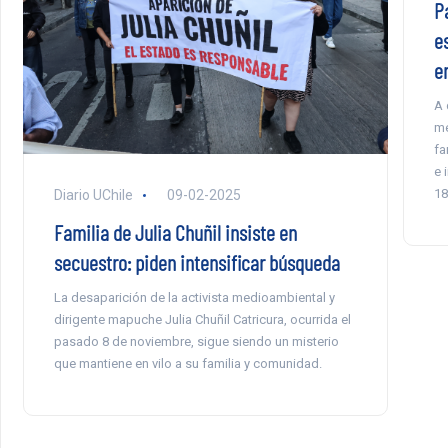
P
e
e
A 
me
fa
e 
18
Diario UChile
09-02-2025
Familia de Julia Chuñil insiste en
secuestro: piden intensificar búsqueda
La desaparición de la activista medioambiental y
dirigente mapuche Julia Chuñil Catricura, ocurrida el
pasado 8 de noviembre, sigue siendo un misterio
que mantiene en vilo a su familia y comunidad.