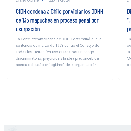
Diario UChile
22-11-2024
Di
CIDH condena a Chile por violar los DDHH
D
de 135 mapuches en proceso penal por
“
usurpación
p
La Corte Interamericana de DDHH determinó que la
Es
sentencia de marzo de 1993 contra el Consejo de
co
Todas las Tierras “estuvo guiada por un sesgo
la
discriminatorio, prejuicios y la idea preconcebida
Me
acerca del carácter ilegítimo” de la organización.
oc