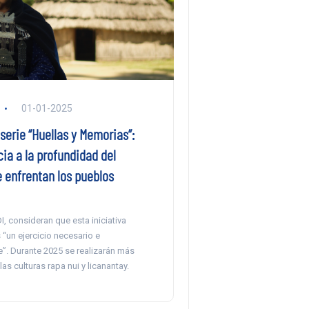
01-01-2025
serie “Huellas y Memorias”:
cia a la profundidad del
 enfrentan los pueblos
 consideran que esta iniciativa
 “un ejercicio necesario e
e”. Durante 2025 se realizarán más
as culturas rapa nui y licanantay.