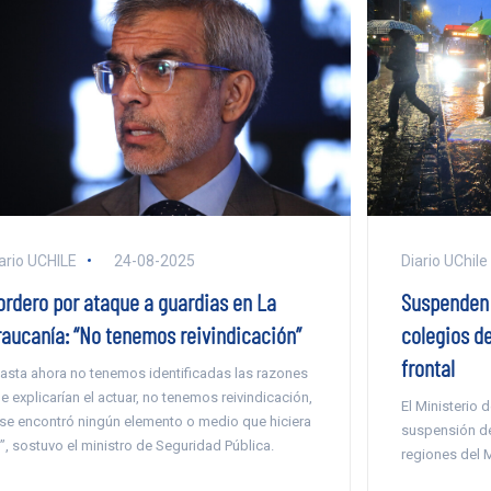
ario UCHILE
24-08-2025
Diario UChile
ordero por ataque a guardias en La
Suspenden 
raucanía: “No tenemos reivindicación”
colegios d
frontal
asta ahora no tenemos identificadas las razones
e explicarían el actuar, no tenemos reivindicación,
El Ministerio
 se encontró ningún elemento o medio que hiciera
suspensión de
l”, sostuvo el ministro de Seguridad Pública.
regiones del M