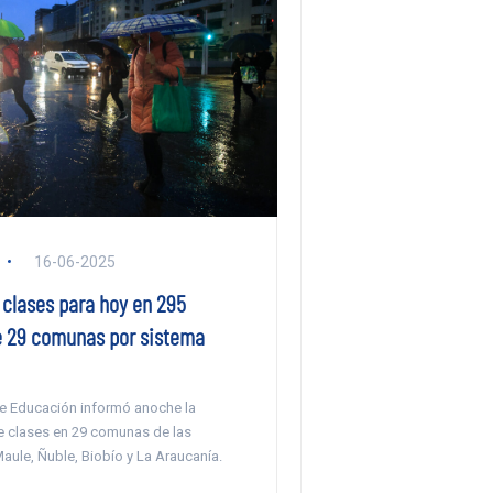
16-06-2025
clases para hoy en 295
e 29 comunas por sistema
 de Educación informó anoche la
 clases en 29 comunas de las
aule, Ñuble, Biobío y La Araucanía.