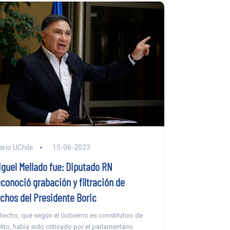
ario UChile
15-06-2023
iguel Mellado fue: Diputado RN
econoció grabación y filtración de
ichos del Presidente Boric
 hecho, que según el Gobierno es constitutivo de
lito, había sido criticado por el parlamentario