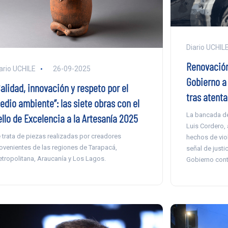
Diario UCHIL
Renovación
ario UCHILE
26-09-2025
Gobierno a 
alidad, innovación y respeto por el
tras atent
edio ambiente”: las siete obras con el
La bancada de 
ello de Excelencia a la Artesanía 2025
Luis Cordero, 
 trata de piezas realizadas por creadores
hechos de viol
ovenientes de las regiones de Tarapacá,
señal de justi
tropolitana, Araucanía y Los Lagos.
Gobierno contr