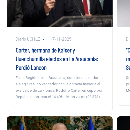
Diario UCHILE
17-11-2025
Di
Carter, hermana de Kaiser y
“C
Huenchumilla electos en La Araucanía:
m
Perdió Loncon
S
En La Región de La Araucanía, con cinco senadores
Se
a elegir, resultó vencedor con la primera mayoría el
pr
exalcalde de La Florida, Rodolfo Carter, en cupo por
Me
Republicanos, con el 14,49% de los votos (92.373).