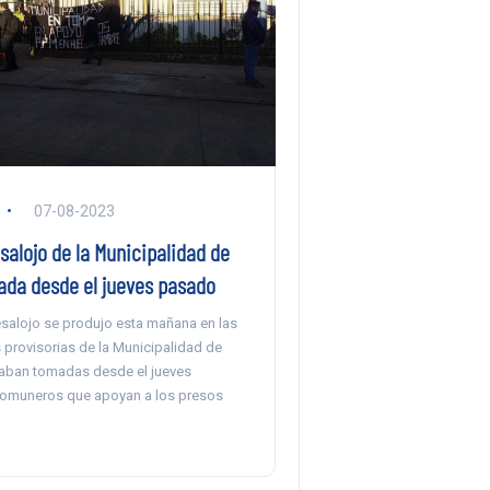
07-08-2023
salojo de la Municipalidad de
mada desde el jueves pasado
esalojo se produjo esta mañana en las
provisorias de la Municipalidad de
staban tomadas desde el jueves
comuneros que apoyan a los presos