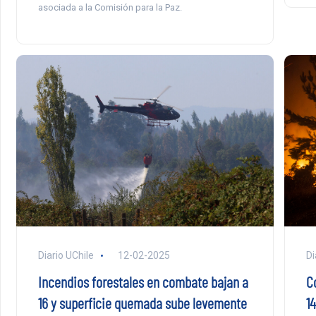
asociada a la Comisión para la Paz.
Diario UChile
12-02-2025
Di
Incendios forestales en combate bajan a
C
16 y superficie quemada sube levemente
1