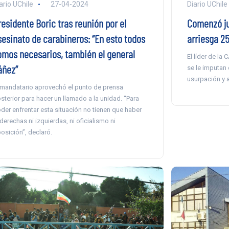
ario UChile
27-04-2024
Diario UChile
esidente Boric tras reunión por el
Comenzó jui
sesinato de carabineros: “En esto todos
arriesga 25
omos necesarios, también el general
El líder de la
áñez”
se le imputan 
usurpación y a
 mandatario aprovechó el punto de prensa
sterior para hacer un llamado a la unidad. “Para
der enfrentar esta situación no tienen que haber
 derechas ni izquierdas, ni oficialismo ni
osición”, declaró.