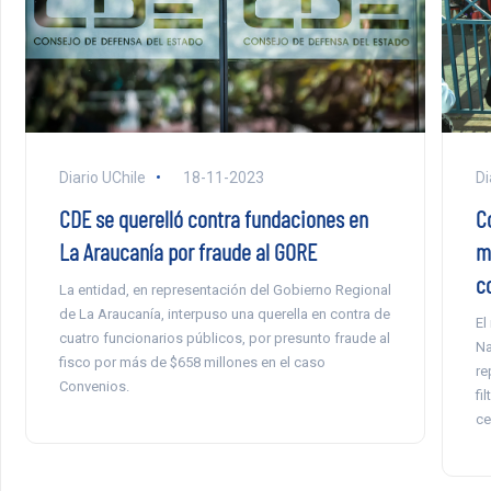
Diario UChile
18-11-2023
Di
CDE se querelló contra fundaciones en
C
La Araucanía por fraude al GORE
m
c
La entidad, en representación del Gobierno Regional
de La Araucanía, interpuso una querella en contra de
El
cuatro funcionarios públicos, por presunto fraude al
Na
fisco por más de $658 millones en el caso
re
Convenios.
fi
ce