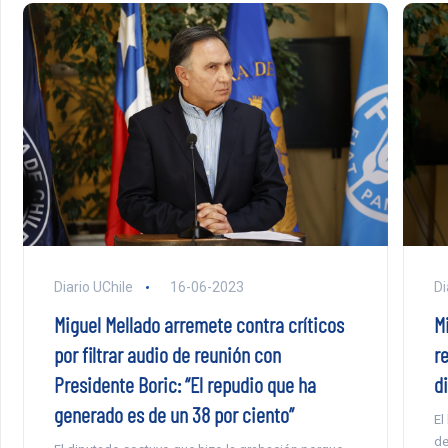
Di
Diario UChile
16-06-2023
M
Miguel Mellado arremete contra críticos
r
por filtrar audio de reunión con
d
Presidente Boric: “El repudio que ha
generado es de un 38 por ciento”
El
de