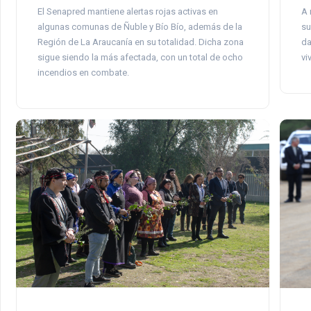
El Senapred mantiene alertas rojas activas en
A 
algunas comunas de Ñuble y Bío Bío, además de la
su
Región de La Araucanía en su totalidad. Dicha zona
da
sigue siendo la más afectada, con un total de ocho
vi
incendios en combate.