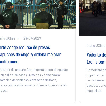
ario UChile
28-09-2023
Diario UChile
orte acoge recurso de presos
apuches de Angol y ordena mejorar
Violento de
ondiciones
Ercilla to
 recurso de amparo fue presentado por el Instituto
Un violento d
cional de Derechos Humanos y demanda la
dependencias 
paración de ventanas, artefactos de baño,
Ercilla que e
ltraciones de agua y malos olores al interior de las
pasado, por 
ldas.
mapuches.