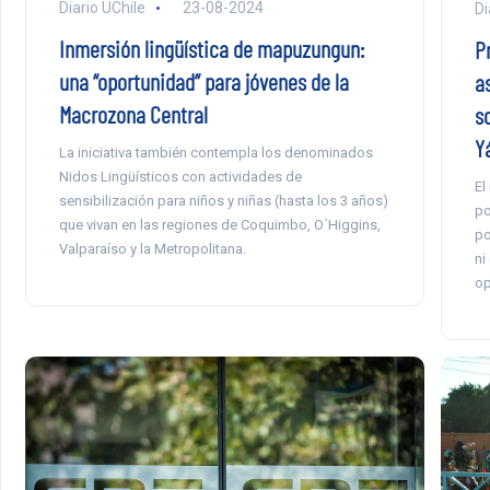
Diario UChile
23-08-2024
Di
Inmersión lingüística de mapuzungun:
Pr
una “oportunidad” para jóvenes de la
a
Macrozona Central
s
Y
La iniciativa también contempla los denominados
Nidos Lingüísticos con actividades de
El
sensibilización para niños y niñas (hasta los 3 años)
po
que vivan en las regiones de Coquimbo, O´Higgins,
po
Valparaíso y la Metropolitana.
ni
op