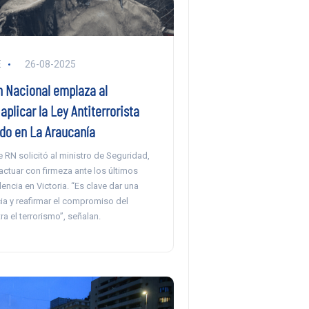
E
26-08-2025
 Nacional emplaza al
aplicar la Ley Antiterrorista
ado en La Araucanía
RN solicitó al ministro de Seguridad,
actuar con firmeza ante los últimos
encia en Victoria. “Es clave dar una
cia y reafirmar el compromiso del
a el terrorismo”, señalan.