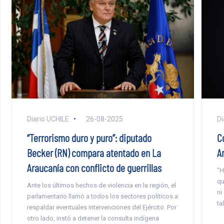
Diario UCHILE
26-08-2025
Di
“Terrorismo duro y puro”: diputado
C
Becker (RN) compara atentado en La
A
Araucanía con conflicto de guerrillas
“H
qu
Ante los últimos hechos de violencia en la región, el
ni
parlamentario llamó a todos los sectores políticos a
ta
respaldar eventuales intervenciones del Ejército. Por
otro lado, instó a detener la consulta indígena