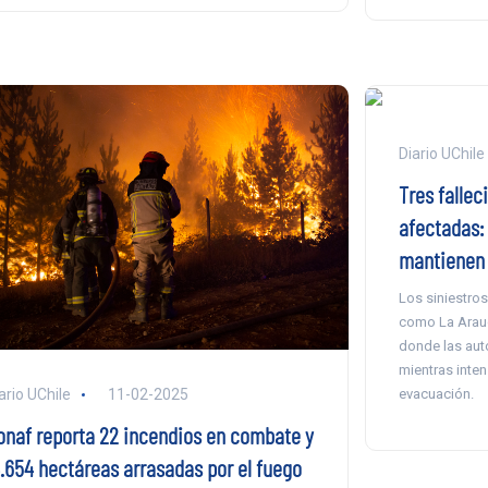
Diario UChile
Tres fallec
afectadas:
mantienen
Los siniestros
como La Arauc
donde las aut
mientras inte
evacuación.
ario UChile
11-02-2025
onaf reporta 22 incendios en combate y
4.654 hectáreas arrasadas por el fuego