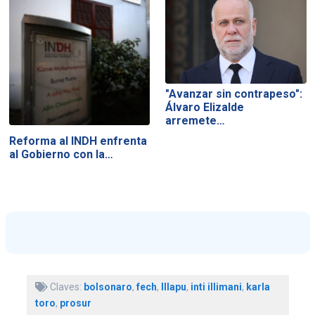
"Avanzar sin contrapeso":
Álvaro Elizalde
arremete…
Reforma al INDH enfrenta
al Gobierno con la…
Claves:
bolsonaro
,
fech
,
Illapu
,
inti illimani
,
karla
toro
,
prosur