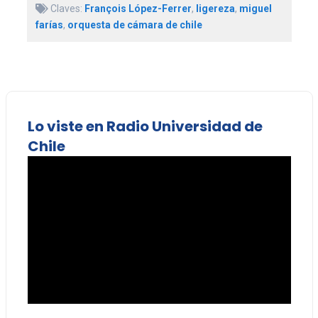
Claves:
François López-Ferrer
,
ligereza
,
miguel
farías
,
orquesta de cámara de chile
Lo viste en Radio Universidad de
Chile