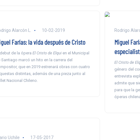
drigo Alarcón L.
10-02-2019
Rodrigo Alarc
guel Farías: la vida después de Cristo
Miguel Farí
especialist
 debut de la ópera
El Cristo de Elqui
en el Municipal
 Santiago marcó un hito en la carrera del
El Cristo de El
mpositor, que en 2019 estrenará obras con cuatro
género del co
questas distintas, además de una pieza junto al
entrevista ex
llet Nacional Chileno.
admite que sie
para que la ge
óperas chilena
ario Uchile
17-05-2017