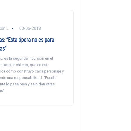
ón L.
03-06-2018
as: “Esta ópera no es para
as”
qui
es la segunda incursión en el
mpositor chileno, que en esta
plica cómo construyó cada personaje y
nte una responsabilidad: “Escribí
nte lo pase bien y se pidan otras
s”.