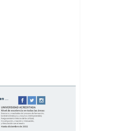
n ...