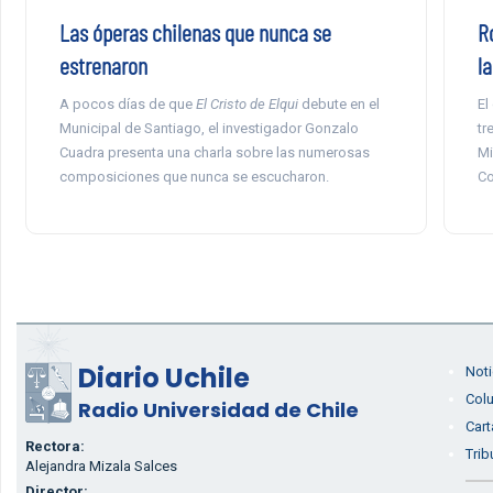
Las óperas chilenas que nunca se
R
estrenaron
l
A pocos días de que
El Cristo de Elqui
debute en el
El
Municipal de Santiago, el investigador Gonzalo
tr
Cuadra presenta una charla sobre las numerosas
Mi
composiciones que nunca se escucharon.
Co
Diario Uchile
Noti
Col
Radio Universidad de Chile
Cart
Rectora:
Trib
Alejandra Mizala Salces
Director: