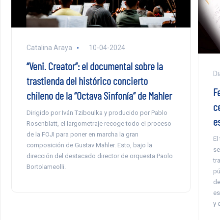
Catalina Araya
10-04-2024
“Veni. Creator”: el documental sobre la
Di
trastienda del histórico concierto
F
chileno de la “Octava Sinfonía” de Mahler
c
Dirigido por Iván Tziboulka y producido por Pablo
e
Rosenblatt, el largometraje recoge todo el proceso
de la FOJI para poner en marcha la gran
El
composición de Gustav Mahler. Esto, bajo la
se
dirección del destacado director de orquesta Paolo
tr
Bortolameolli.
pú
de
es
y 