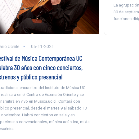
La agrupación
30 de septiemb
funciones diri
ario Uchile
05-11-2021
estival de Música Contemporánea UC
elebra 30 años con cinco conciertos,
strenos y público presencial
 tradicional encuentro del Instituto de Música UC
 realizará en el Centro de Extensión Oriente y se
ansmitirá en vivo en Musica.uc.cl. Contará con
blico presencial, desde el martes 9 al sábado 13
 noviembre. Habrá conciertos en sala y en
pacios no convencionales; música acústica, mixta
escénica.