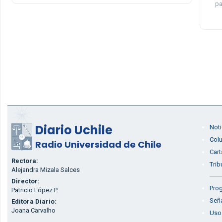
pa
Diario Uchile
Noti
Col
Radio Universidad de Chile
Cart
Rectora:
Trib
Alejandra Mizala Salces
Director:
Prog
Patricio López P.
Seña
Editora Diario:
Joana Carvalho
Uso