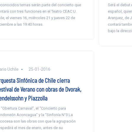
conocidos temas serán parte del concierto que
Será el debut 
ntará con tres funciones en el Teatro CEAC U.
español, quien
ile, el viernes 16, miércoles 21 y jueves 22 de
Aranjuez, de 
ciembre a las 19:40 horas.
contará tambi
bajo la direcc
ario Uchile
25-01-2016
rquesta Sinfónica de Chile cierra
estival de Verano con obras de Dvorak,
endelssohn y Piazzolla
 “Obertura Carnaval”, el “Concierto para
ndoneón Aconcagua” y la “Sinfonía N°3 La
cocesa son las obras con que la agrupación
spedirá el mes de enero, antes de su