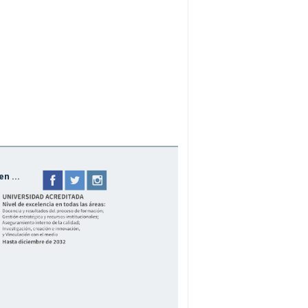
n ...