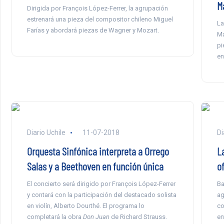
M
Dirigida por François López-Ferrer, la agrupación
estrenará una pieza del compositor chileno Miguel
La
Farías y abordará piezas de Wagner y Mozart.
Ma
pi
en
Diario Uchile
11-07-2018
Di
Orquesta Sinfónica interpreta a Orrego
La
Salas y a Beethoven en función única
o
El concierto será dirigido por François López-Ferrer
Ba
y contará con la participación del destacado solista
ag
en violín, Alberto Dourthé. El programa lo
co
completará la obra
Don Juan
de Richard Strauss.
en