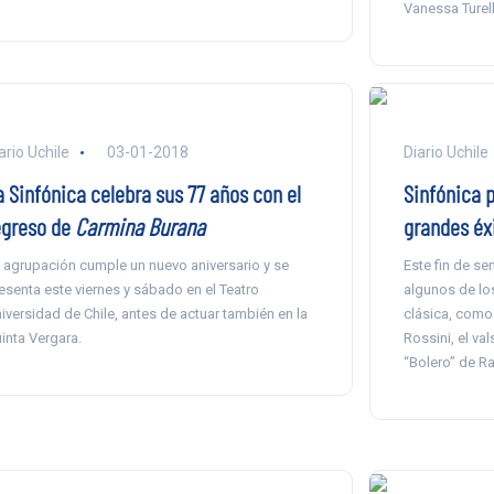
Vanessa Turell
ario Uchile
03-01-2018
Diario Uchile
a Sinfónica celebra sus 77 años con el
Sinfónica p
egreso de
Carmina Burana
grandes éx
 agrupación cumple un nuevo aniversario y se
Este fin de s
esenta este viernes y sábado en el Teatro
algunos de lo
iversidad de Chile, antes de actuar también en la
clásica, como 
inta Vergara.
Rossini, el val
“Bolero” de Ra