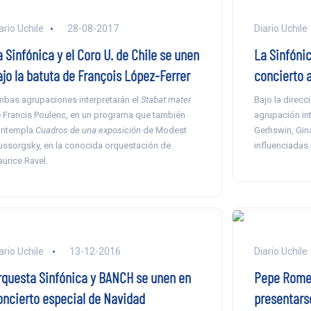
ario Uchile
28-08-2017
Diario Uchile
 Sinfónica y el Coro U. de Chile se unen
La Sinfóni
ajo la batuta de François López-Ferrer
concierto 
bas agrupaciones interpretarán el
Stabat mater
Bajo la direcc
 Francis Poulenc, en un programa que también
agrupación int
ntempla
Cuadros de una exposición
de Modest
Gerhswin, Gin
ssorgsky, en la conocida orquestación de
influenciadas 
urice Ravel.
ario Uchile
13-12-2016
Diario Uchile
rquesta Sinfónica y BANCH se unen en
Pepe Romer
oncierto especial de Navidad
presentarse