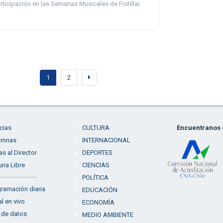
rticipación en las Semanas Musicales de Frutillar.
1
2
cias
CULTURA
Encuentranos e
umnas
INTERNACIONAL
as al Director
DEPORTES
una Libre
CIENCIAS
POLÍTICA
ramación diaria
EDUCACIÓN
l en vivo
ECONOMÍA
 de datos
MEDIO AMBIENTE