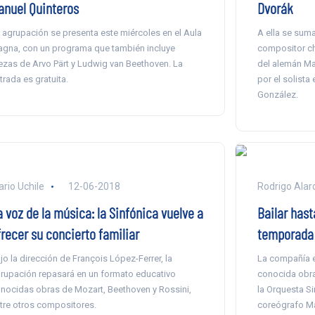
anuel Quinteros
Dvorák
 agrupación se presenta este miércoles en el Aula
A ella se sum
gna, con un programa que también incluye
compositor ch
ezas de Arvo Pärt y Ludwig van Beethoven. La
del alemán Max
trada es gratuita.
por el solista 
González.
ario Uchile
12-06-2018
Rodrigo Alarc
 voz de la música: la Sinfónica vuelve a
Bailar hast
frecer su concierto familiar
temporada 
jo la dirección de François López-Ferrer, la
La compañía e
rupación repasará en un formato educativo
conocida obra
nocidas obras de Mozart, Beethoven y Rossini,
la Orquesta Si
tre otros compositores.
coreógrafo Ma