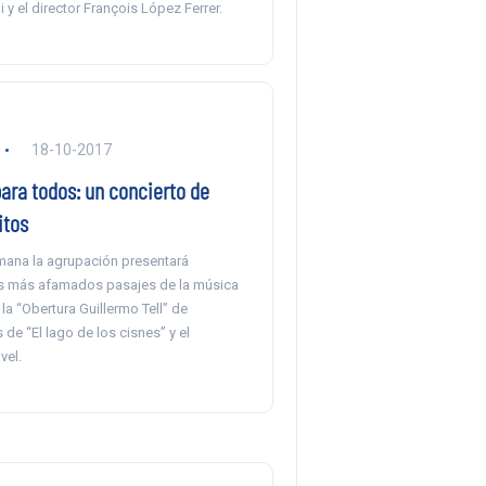
i y el director François López Ferrer.
18-10-2017
ara todos: un concierto de
itos
emana la agrupación presentará
s más afamados pasajes de la música
la “Obertura Guillermo Tell” de
s de “El lago de los cisnes” y el
vel.