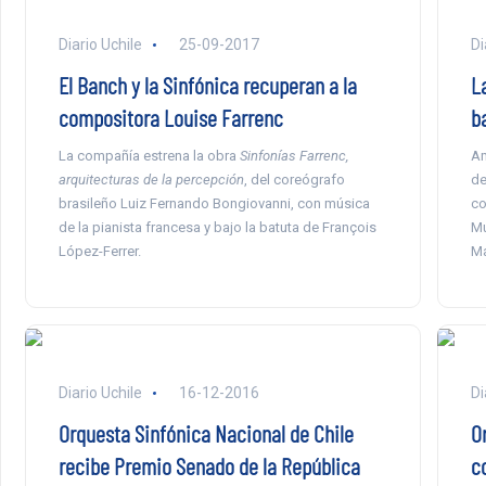
Diario Uchile
25-09-2017
Di
El Banch y la Sinfónica recuperan a la
La
compositora Louise Farrenc
b
La compañía estrena la obra
Sinfonías Farrenc,
Am
arquitecturas de la percepción
, del coreógrafo
de
brasileño Luiz Fernando Bongiovanni, con música
co
de la pianista francesa y bajo la batuta de François
Mu
López-Ferrer.
Ma
Diario Uchile
16-12-2016
Di
Orquesta Sinfónica Nacional de Chile
O
recibe Premio Senado de la República
c