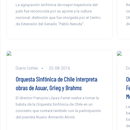
La agrupación sinfónica de mayor trayectoria del
Re
país fue reconocida por su aporte a la cultura
co
nacional, distinción que fue otorgada por el Centro
Ch
de Extensión del Senado “Pablo Neruda”.
di
Diario Uchile
25-08-2016
Di
Orquesta Sinfónica de Chile interpreta
O
obras de Asuar, Grieg y Brahms
F
M
El director François López-Ferrer vuelve a tomar la
batuta de la Orquesta Sinfónica de Chile en un
La
concierto que contará también con la participación
ba
del pianista lituano Armands Abols.
Es
de