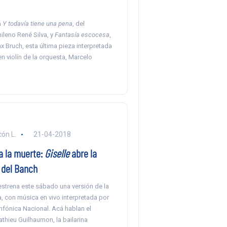
a
Y todavía tiene una pena
, del
ileno René Silva, y
Fantasía escocesa
,
 Bruch, esta última pieza interpretada
en violín de la orquesta, Marcelo
ón L.
21-04-2018
a la muerte:
Giselle
abre la
del Banch
strena este sábado una versión de la
, con música en vivo interpretada por
nfónica Nacional. Acá hablan el
thieu Guilhaumon, la bailarina