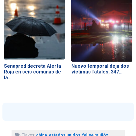
Senapred decreta Alerta
Nuevo temporal deja dos
Roja en seis comunas de
víctimas fatales, 347…
la…
Claves:
china
,
estados unidos
,
felipe muñóz