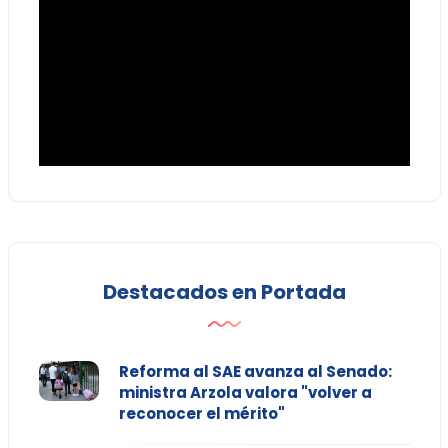
Destacados en Portada
Reforma al SAE avanza al Senado:
ministra Arzola valora "volver a
reconocer el mérito"