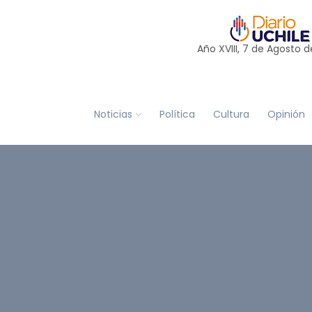
Año XVIII, 7 de
Agosto
d
Noticias
Política
Cultura
Opinión