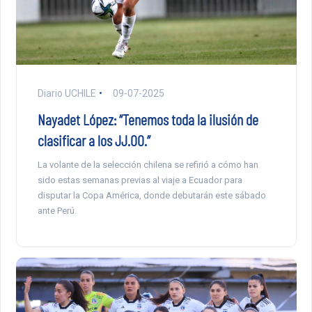
Diario UCHILE
09-07-2025
Nayadet López: “Tenemos toda la ilusión de
clasificar a los JJ.OO.”
La volante de la selección chilena se refirió a cómo han
sido estas semanas previas al viaje a Ecuador para
disputar la Copa América, donde debutarán este sábado
ante Perú.