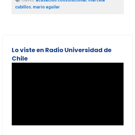
cubillos
,
mario aguilar
Lo viste en Radio Universidad de
Chile