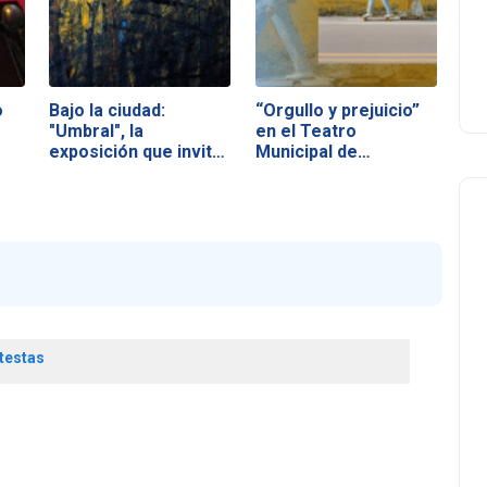
o
Bajo la ciudad:
“Orgullo y prejuicio”
"Umbral", la
en el Teatro
exposición que invita
Municipal de…
a…
testas