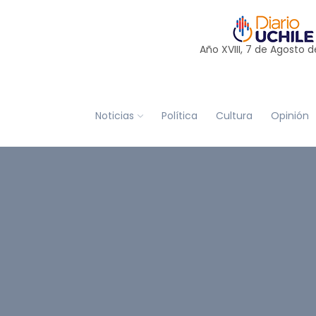
Año XVIII, 7 de
Agosto
d
Noticias
Política
Cultura
Opinión