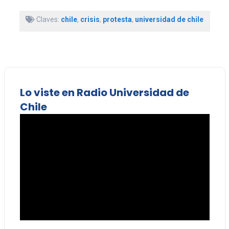
Claves:
chile
,
crisis
,
protesta
,
universidad de chile
Lo viste en Radio Universidad de
Chile