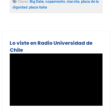
Claves:
Big Data
,
copamiento
,
marcha
,
plaza de la
dignidad
,
plaza italia
Lo viste en Radio Universidad de
Chile