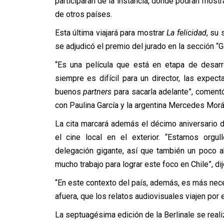
participarán de la instancia, donde podrán mostra
de otros países.
Esta última viajará para mostrar
La felicidad
, su
se adjudicó el premio del jurado en la sección “G
“Es una película que está en etapa de desar
siempre es difícil para un director, las expe
buenos
partners
para sacarla adelante”, coment
con Paulina García y la argentina Mercedes Mor
La cita marcará además el décimo aniversario 
el cine local en el exterior. “Estamos org
delegación gigante, así que también un poco a
mucho trabajo para lograr este foco en Chile”, dij
“En este contexto del país, además, es más nec
afuera, que los relatos audiovisuales viajen por 
La septuagésima edición de la Berlinale se reali