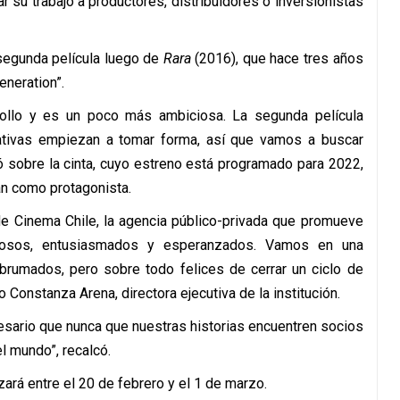
r su trabajo a productores, distribuidores o inversionistas
 segunda película luego de
Rara
(2016), que hace tres años
eneration”.
rollo y es un poco más ambiciosa. La segunda película
ctativas empiezan a tomar forma, así que vamos a buscar
ó sobre la cinta, cuyo estreno está programado para 2022,
án como protagonista.
de Cinema Chile, la agencia público-privada que promueve
ullosos, entusiasmados y esperanzados. Vamos en una
brumados, pero sobre todo felices de cerrar un ciclo de
o Constanza Arena, directora ejecutiva de la institución.
esario que nunca que nuestras historias encuentren socios
el mundo”, recalcó.
zará entre el 20 de febrero y el 1 de marzo.