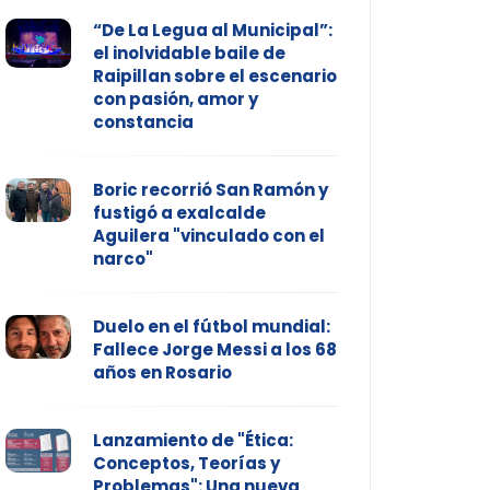
“De La Legua al Municipal”:
el inolvidable baile de
Raipillan sobre el escenario
con pasión, amor y
constancia
Boric recorrió San Ramón y
fustigó a exalcalde
Aguilera "vinculado con el
narco"
Duelo en el fútbol mundial:
Fallece Jorge Messi a los 68
años en Rosario
Lanzamiento de "Ética:
Conceptos, Teorías y
Problemas": Una nueva