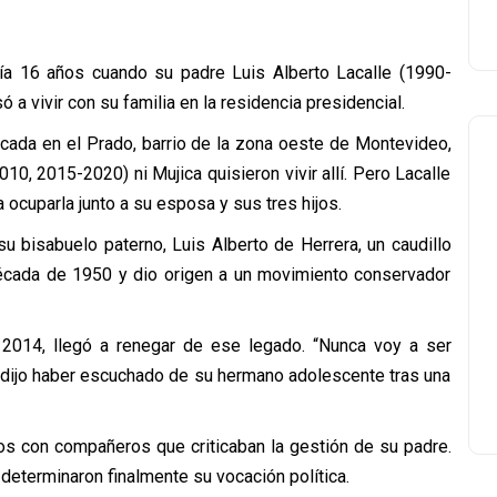
ía 16 años cuando su padre Luis Alberto Lacalle (1990-
 a vivir con su familia en la residencia presidencial.
icada en el Prado, barrio de la zona oeste de Montevideo,
0, 2015-2020) ni Mujica quisieron vivir allí. Pero Lacalle
a ocuparla junto a su esposa y sus tres hijos.
su bisabuelo paterno, Luis Alberto de Herrera, un caudillo
 década de 1950 y dio origen a un movimiento conservador
014, llegó a renegar de ese legado. “Nunca voy a ser
u dijo haber escuchado de su hermano adolescente tras una
s con compañeros que criticaban la gestión de su padre.
eterminaron finalmente su vocación política.