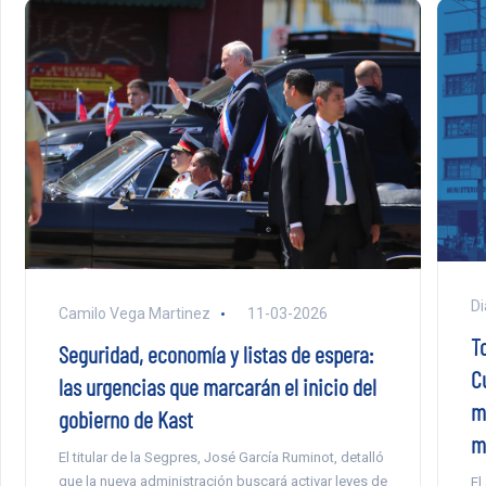
Di
Camilo Vega Martinez
11-03-2026
T
Seguridad, economía y listas de espera:
C
las urgencias que marcarán el inicio del
m
gobierno de Kast
m
El titular de la Segpres, José García Ruminot, detalló
que la nueva administración buscará activar leyes de
El