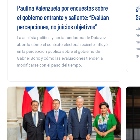
Paulina Valenzuela por encuestas sobre
¿P
el gobierno entrante y saliente: “Evalúan
S
percepciones, no juicios objetivos”
La
re
La analista política y socia fundadora de Datavoz
ma
abordó cómo el contexto electoral reciente influyó
ma
en la percepción pública sobre el gobierno de
ge
Gabriel Boric y cómo las evaluaciones tienden a
modificarse con el paso del tiempo.