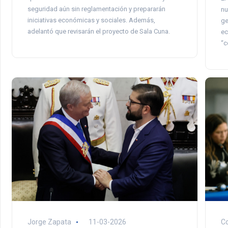
seguridad aún sin reglamentación y prepararán
nu
iniciativas económicas y sociales. Además,
ge
adelantó que revisarán el proyecto de Sala Cuna.
ec
“c
Jorge Zapata
11-03-2026
C