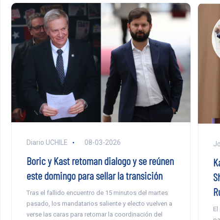
Diario UCHILE
08-03-2026
Jo
Boric y Kast retoman dialogo y se reúnen
K
este domingo para sellar la transición
S
R
Tras el fallido encuentro de 15 minutos del martes
pasado, los mandatarios saliente y electo vuelven a
El
verse las caras para retomar la coordinación del
pa