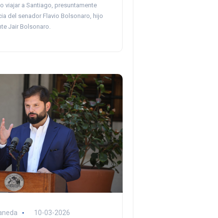
o viajar a Santiago, presuntamente
cia del senador Flavio Bolsonaro, hijo
te Jair Bolsonaro.
aneda
10-03-2026