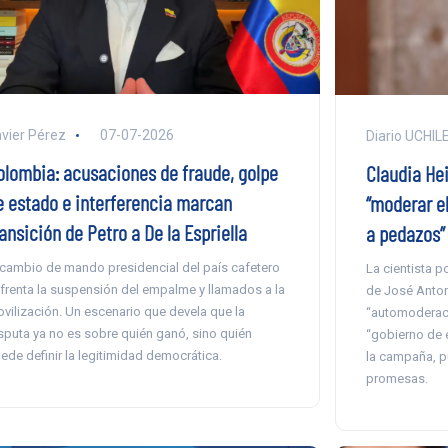
vier Pérez
07-07-2026
Diario UCHIL
olombia: acusaciones de fraude, golpe
Claudia Hei
e estado e interferencia marcan
“moderar el
ansición de Petro a De la Espriella
a pedazos”
 cambio de mando presidencial del país cafetero
La cientista p
frenta la suspensión del empalme y llamados a la
de José Anton
vilización. Un escenario que devela que la
“automoderaci
sputa ya no es sobre quién ganó, sino quién
“gobierno de 
ede definir la legitimidad democrática.
la campaña, p
promesas.