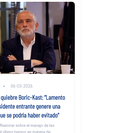
E
06-03-2026
 quiebre Boric-Kast: “Lamento
sidente entrante genere una
ue se podría haber evitado”
lexionar sobre el manejo de las
l último tiempo en materia de