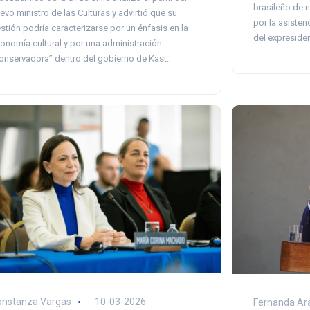
brasileño de n
evo ministro de las Culturas y advirtió que su
por la asisten
stión podría caracterizarse por un énfasis en la
del expresiden
onomía cultural y por una administración
onservadora” dentro del gobierno de Kast.
onstanza Vargas
10-03-2026
Fernanda Ar