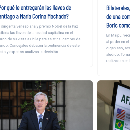
or qué le entregarán las llaves de
Bilaterales
antiago a María Corina Machado?
de una comi
Boric como
 dirigenta venezolana y premio Nobel de la Paz
cibiría las llaves de la ciudad capitalina en el
En Maipú, veci
rco de su visita a Chile para asistir al cambio de
al poder en el
ndo. Concejales debaten la pertinencia de este
digan eso, acá
sto y expertos analizan la decisión.
aludido, Tomá
realizadas en 