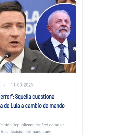
E
11-03-2026
rror”: Squella cuestiona
ia de Lula a cambio de mando
 Partido Republicano calificó como un
to la decisión del mandatario