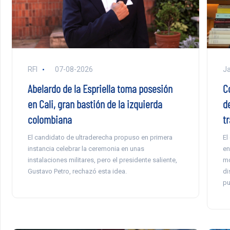
RFI
07-08-2026
Ja
Abelardo de la Espriella toma posesión
C
en Cali, gran bastión de la izquierda
d
colombiana
tr
El candidato de ultraderecha propuso en primera
El
instancia celebrar la ceremonia en unas
en
instalaciones militares, pero el presidente saliente,
mo
Gustavo Petro, rechazó esta idea.
di
pu