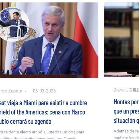
Diario UCHIL
rge Zapata
06-03-2026
Montes por
ast viaja a Miami para asistir a cumbre
que un pre
hield of the Americas: cena con Marco
situación q
ubio cerrará su agenda
Además de ref
 presidente electo arribó a Estados Unidos para
catástrofes de
rticipar de esta cita convocada por Donald