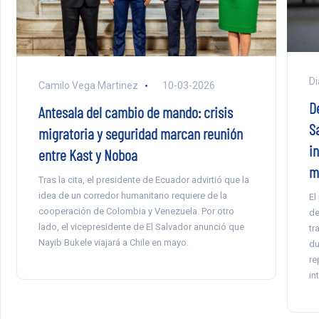
Di
Camilo Vega Martinez
10-03-2026
D
Antesala del cambio de mando: crisis
S
migratoria y seguridad marcan reunión
i
entre Kast y Noboa
m
Tras la cita, el presidente de Ecuador advirtió que la
idea de un corredor humanitario requiere de la
El
cooperación de Colombia y Venezuela. Por otro
de
lado, el vicepresidente de El Salvador anunció que
tr
Nayib Bukele viajará a Chile en mayo.
du
re
in