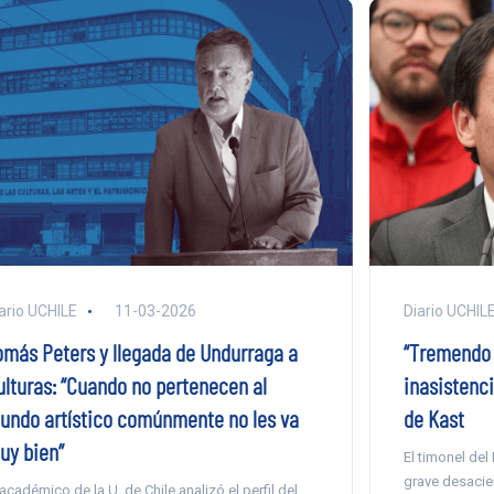
ario UCHILE
11-03-2026
Diario UCHIL
omás Peters y llegada de Undurraga a
“Tremendo e
ulturas: “Cuando no pertenecen al
inasistenc
undo artístico comúnmente no les va
de Kast
uy bien”
El timonel del
grave desacier
 académico de la U. de Chile analizó el perfil del