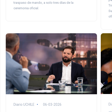
traspaso de mando, a solo tres días de la
Tr
ceremonia oficial.
Su
of
Di
Diario UCHILE
06-03-2026