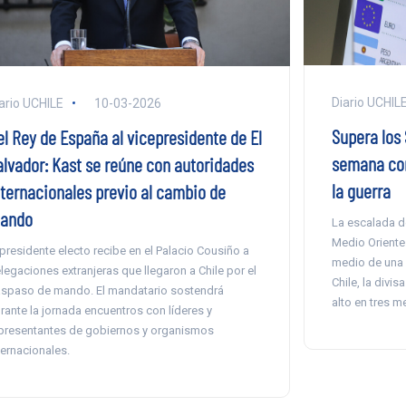
Diario UCHIL
ario UCHILE
10-03-2026
Supera los 
el Rey de España al vicepresidente de El
semana con
alvador: Kast se reúne con autoridades
la guerra
nternacionales previo al cambio de
ando
La escalada de
Medio Oriente 
 presidente electo recibe en el Palacio Cousiño a
medio de una c
legaciones extranjeras que llegaron a Chile por el
Chile, la divi
aspaso de mando. El mandatario sostendrá
alto en tres m
rante la jornada encuentros con líderes y
presentantes de gobiernos y organismos
ternacionales.