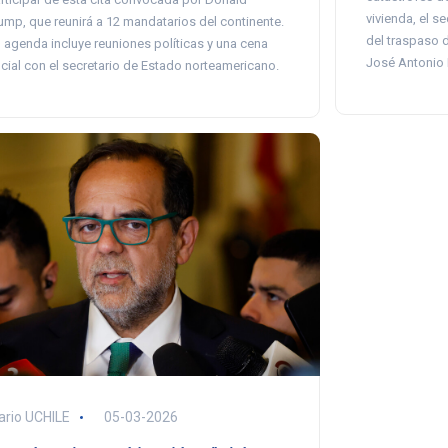
vivienda, el se
ump, que reunirá a 12 mandatarios del continente.
del traspaso 
 agenda incluye reuniones políticas y una cena
José Antonio K
icial con el secretario de Estado norteamericano.
ario UCHILE
05-03-2026