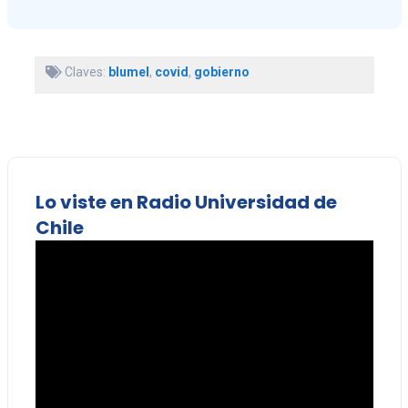
Claves:
blumel
,
covid
,
gobierno
Lo viste en Radio Universidad de
Chile