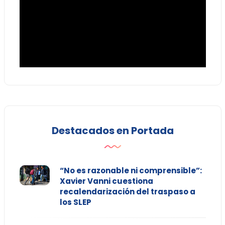
Destacados en Portada
“No es razonable ni comprensible”:
Xavier Vanni cuestiona
recalendarización del traspaso a
los SLEP