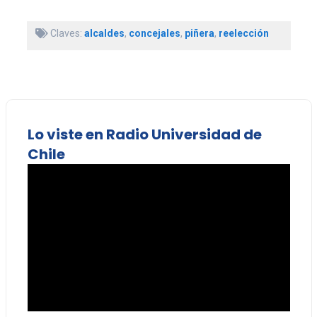
Claves:
alcaldes
,
concejales
,
piñera
,
reelección
Lo viste en Radio Universidad de
Chile