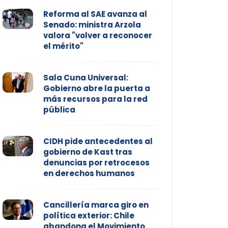
Reforma al SAE avanza al
Senado: ministra Arzola
valora "volver a reconocer
el mérito"
Sala Cuna Universal:
Gobierno abre la puerta a
más recursos para la red
pública
CIDH pide antecedentes al
gobierno de Kast tras
denuncias por retrocesos
en derechos humanos
Cancillería marca giro en
política exterior: Chile
abandona el Movimiento