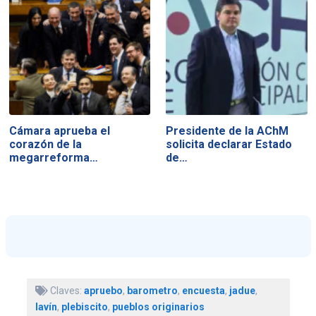
Cámara aprueba el
Presidente de la AChM
corazón de la
solicita declarar Estado
megarreforma…
de…
Claves:
apruebo
,
barometro
,
encuesta
,
jadue
,
lavín
,
plebiscito
,
pueblos originarios