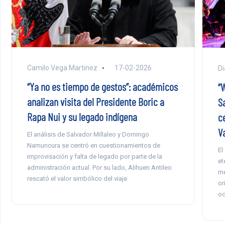
Camilo Vega Martinez
17-02-2026
Di
“Ya no es tiempo de gestos”: académicos
“
analizan visita del Presidente Boric a
S
Rapa Nui y su legado indígena
c
V
El análisis de Salvador Millaleo y Domingo
Namuncura se centró en cuestionamientos de
El
improvisación y falta de legado por parte de la
et
administración actual. Por su lado, Alihuen Antileo
me
rescató el valor simbólico del viaje.
or
oc