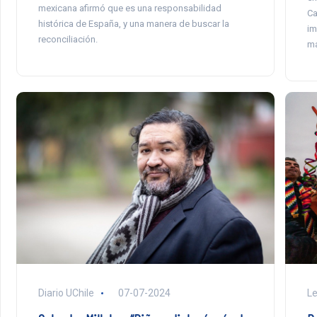
mexicana afirmó que es una responsabilidad
Ca
histórica de España, y una manera de buscar la
im
reconciliación.
ma
Le
Diario UChile
07-07-2024