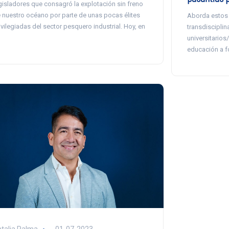
gisladores que consagró la explotación sin freno
 nuestro océano por parte de unas pocas élites
Aborda estos 
ivilegiadas del sector pesquero industrial. Hoy, en
transdisciplin
]
universitarios/
educación a fo