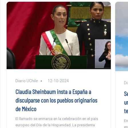
Diario UChile
12-10-2024
Di
Claudia Sheinbaum insta a España a
S
disculparse con los pueblos originarios
u
de México
t
El llamado se enmarca en la celebración en el país
En
europeo del Día de la Hispanidad. La presidenta
en