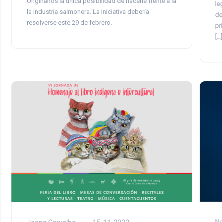
Originarios la única posibilidad de hacerle frente a la
le
la industria salmonera. La iniciativa debería
de
resolverse este 29 de febrero.
pr
[…