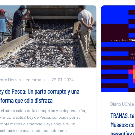
dro Herrera Ledesma
22-01-2024
ey de Pesca: Un parto corrupto y una
eforma que sólo disfraza
Diario UChile
 el turbio caldo de la corrupción y la depredación,
TRAMAS, tej
o la luz la actual Ley de Pesca, conocida por su
Museos: co
mbre menos glamoroso, Ley Longueira. Un
umbramiento manchado por sobornos a
pasantías p