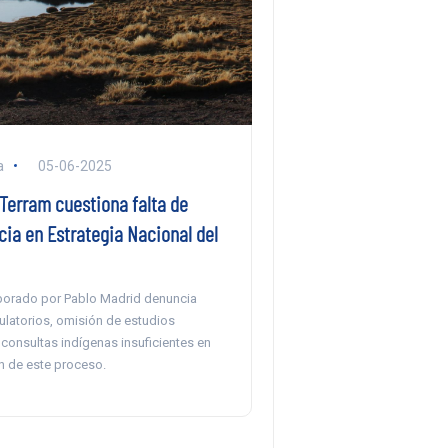
a
05-06-2025
Terram cuestiona falta de
ia en Estrategia Nacional del
aborado por Pablo Madrid denuncia
ulatorios, omisión de estudios
consultas indígenas insuficientes en
ón de este proceso.