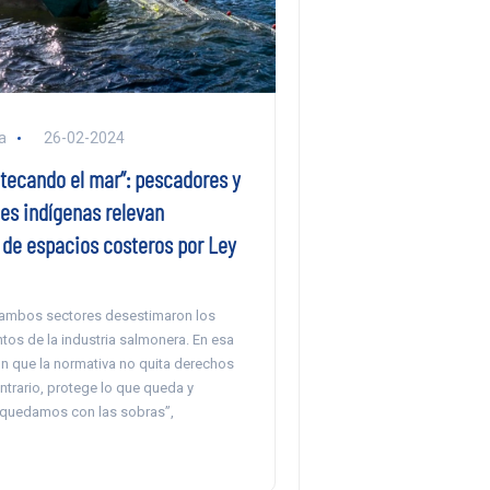
a
26-02-2024
otecando el mar”: pescadores y
s indígenas relevan
 de espacios costeros por Ley
 ambos sectores desestimaron los
tos de la industria salmonera. En esa
on que la normativa no quita derechos
ontrario, protege lo que queda y
quedamos con las sobras”,