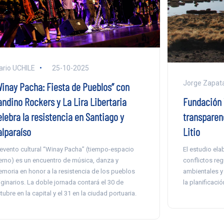
ario UCHILE
25-10-2025
Jorge Zapat
Winay Pacha: Fiesta de Pueblos” con
andino Rockers y La Lira Libertaria
Fundación 
elebra la resistencia en Santiago y
transparenc
alparaíso
Litio
 evento cultural “Winay Pacha” (tiempo-espacio
El estudio el
erno) es un encuentro de música, danza y
conflictos reg
moria en honor a la resistencia de los pueblos
ambientales y 
iginarios. La doble jornada contará el 30 de
la planificaci
tubre en la capital y el 31 en la ciudad portuaria.