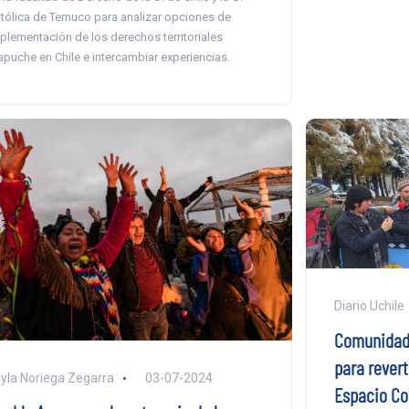
tólica de Temuco para analizar opciones de
plementación de los derechos territoriales
puche en Chile e intercambiar experiencias.
Diario Uchile
Comunidade
para revert
yla Noriega Zegarra
03-07-2024
Espacio Co