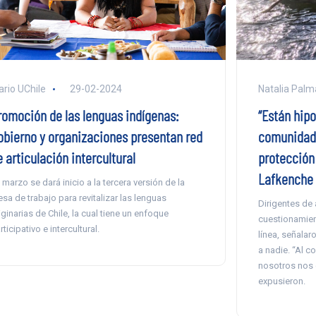
ario UChile
29-02-2024
Natalia Palm
romoción de las lenguas indígenas:
“Están hip
obierno y organizaciones presentan red
comunidade
 articulación intercultural
protección
Lafkenche
 marzo se dará inicio a la tercera versión de la
sa de trabajo para revitalizar las lenguas
Dirigentes de
iginarias de Chile, la cual tiene un enfoque
cuestionamien
rticipativo e intercultural.
línea, señalar
a nadie. “Al c
nosotros nos 
expusieron.