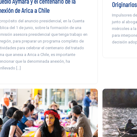
ueblo Aymara y el centenario de la
Originarios
nexión de Arica a Chile
Impulsores de
propósito del anuncio presidencial, en la Cuenta
junto al aboga
blica del 1 de junio, sobre la formación de una
miércoles a l
misión asesora presidencial que tenga trabajo en
para interpone
 región, para preparar un programa completo de
decisión adop
tividades para celebrar el centenario del tratado
ma que anexa a Arica a Chile, es importante
ncionar que la denominada anexión, ha
nllevado […]