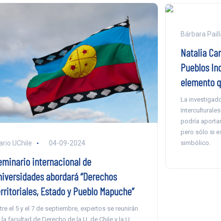
Bárbara Paill
Natalia Can
Pueblos In
elemento q
La investigad
Interculturale
podría aportar 
pero sólo si e
simbólico.
ario UChile
04-09-2024
eminario internacional de
niversidades abordará “Derechos
erritoriales, Estado y Pueblo Mapuche”
tre el 5 y el 7 de septiembre, expertos se reunirán
 la facultad de Derecho de la U. de Chile y la U.