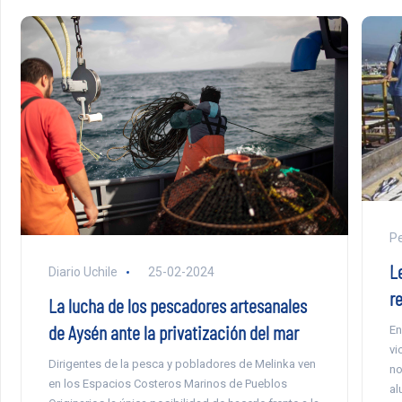
Pe
L
Diario Uchile
25-02-2024
r
La lucha de los pescadores artesanales
de Aysén ante la privatización del mar
En
vi
Dirigentes de la pesca y pobladores de Melinka ven
no
en los Espacios Costeros Marinos de Pueblos
al