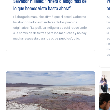
P
Salvador Millaleo: “Piñera dialogó más de
a
lo que hemos visto hasta ahora”
A 
El abogado mapuche afirmó que el actual Gobierno
Pú
ha abandonado las banderas de los pueblos
co
originarios. “La política indígena se está reduciendo
la
a la comisión de tierras para los mapuches y no hay
ac
mucha respuesta para los otros pueblos”, dijo.
Li
me
co