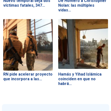
Nuevo temporal deja dos
De Homero a Christopher
víctimas fatales, 347…
Nolan: las múltiples
vidas…
RN pide acelerar proyecto
Hamás y Yihad Islámica
que incorpora a las…
coinciden en que no
habrá…