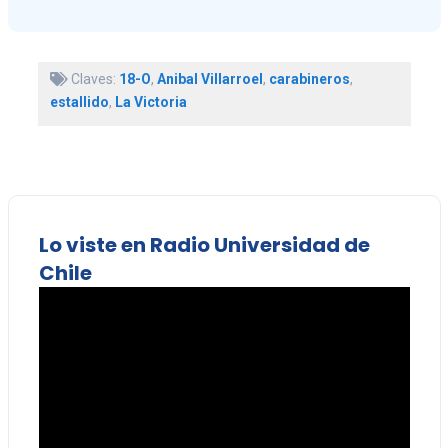
Claves:
18-O
,
Anibal Villarroel
,
carabineros
,
estallido
,
La Victoria
Lo viste en Radio Universidad de
Chile