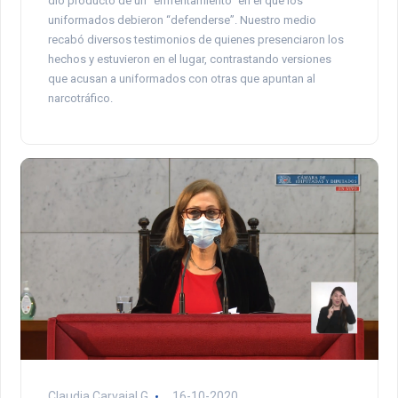
dio producto de un “enfrentamiento” en el que los
uniformados debieron “defenderse”. Nuestro medio
recabó diversos testimonios de quienes presenciaron los
hechos y estuvieron en el lugar, contrastando versiones
que acusan a uniformados con otras que apuntan al
narcotráfico.
Claudia Carvajal G.
16-10-2020