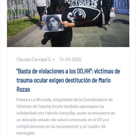
Claudia Carvajal G.
16-09-2020
“Basta de violaciones a los DD.HH”: víctimas de
trauma ocular exigen destitución de Mario
Rozas
Frente a La Moneda, integrantes de la Coordinadora de
Víctimas de Trauma Ocular también expresaron su
solidaridad con Fabiola Campillai, quien se encuentra en
un delicado estado de salud e internada en el IST por
complicaciones en su recuperación y un cuadro de
meningitis.