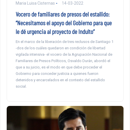
Maria Luisa Cisternas
14-03-2022
Vocero de familiares de presos del estallido:
“Necesitamos el apoyo del Gobierno para que
le dé urgencia al proyecto de Indulto”
En el marco de la liberación de tres reclusos de Santiago 1
-dos de los cuáles quedaron en condición de libertad
vigilada intensiva- el vocero de la Agrupación Nacional de
Familiares de Presos Políticos, Osvaldo Durán, abordó el
que a su juicio, es el modo en que debe proceder el
Gobierno para conceder justicia a quienes fueron
detenidos y encarcelados en el contexto del estallido
social.