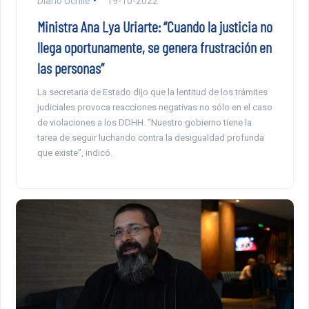
Diario Uchile
19-10-2022
Ministra Ana Lya Uriarte: “Cuando la justicia no
llega oportunamente, se genera frustración en
las personas”
La secretaria de Estado dijo que la lentitud de los trámites
judiciales provoca reacciones negativas no sólo en el caso
de violaciones a los DDHH. “Nuestro gobierno tiene la
tarea de seguir luchando contra la desigualdad profunda
que existe”, indicó.