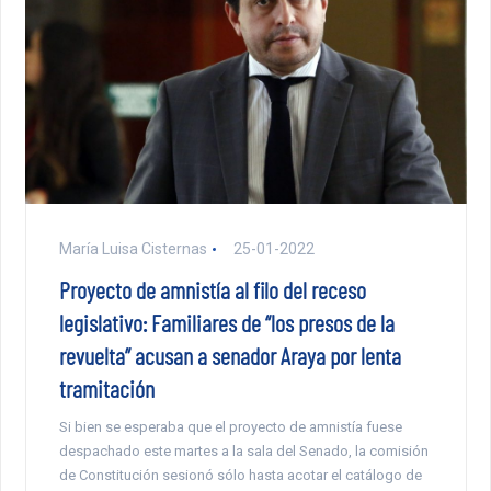
María Luisa Cisternas
25-01-2022
Proyecto de amnistía al filo del receso
legislativo: Familiares de “los presos de la
revuelta” acusan a senador Araya por lenta
tramitación
Si bien se esperaba que el proyecto de amnistía fuese
despachado este martes a la sala del Senado, la comisión
de Constitución sesionó sólo hasta acotar el catálogo de