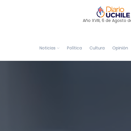
Año XVIII, 6 de
Agosto
d
Noticias
Política
Cultura
Opinión