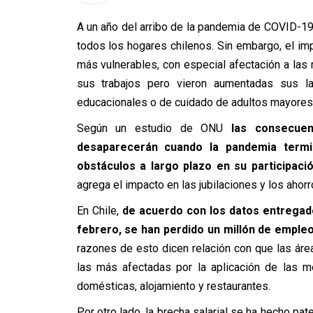
A un año del arribo de la pandemia de COVID-19 
todos los hogares chilenos. Sin embargo, el i
más vulnerables, con especial afectación a las
sus trabajos pero vieron aumentadas sus la
educacionales o de cuidado de adultos mayores
Según un estudio de ONU
las consecue
desaparecerán cuando la pandemia termi
obstáculos a largo plazo en su participaci
agrega el impacto en las jubilaciones y los ahor
En Chile,
de acuerdo con los datos entregados
febrero, se han perdido un millón de empleo
razones de esto dicen relación con que las ár
las más afectadas por la aplicación de las med
domésticas, alojamiento y restaurantes.
Por otro lado, la brecha salarial se ha hecho pat