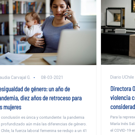
Diario UChile
audia Carvajal G.
08-03-2021
Directora O
esigualdad de género: un año de
violencia 
andemia, diez años de retroceso para
considerad
as mujeres
Para la repres
 conclusión es única y contundente: la pandemia
María Inés Sa
 profundizado aún más las diferencias de género.
el COVID-19 e
 Chile, la fuerza laboral femenina se redujo a un 41