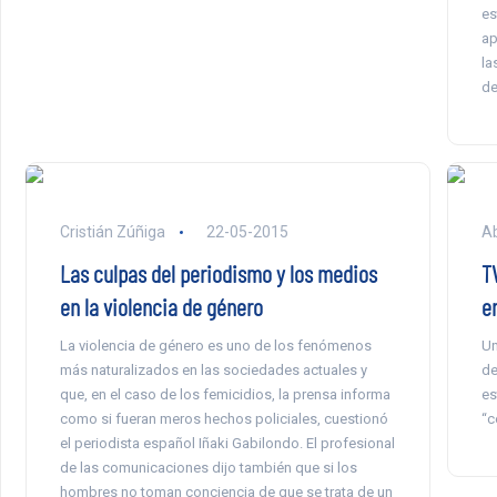
es
ap
la
de
Cristián Zúñiga
22-05-2015
Ab
Las culpas del periodismo y los medios
T
en la violencia de género
e
La violencia de género es uno de los fenómenos
Un
más naturalizados en las sociedades actuales y
de
que, en el caso de los femicidios, la prensa informa
es
como si fueran meros hechos policiales, cuestionó
“c
el periodista español Iñaki Gabilondo. El profesional
de las comunicaciones dijo también que si los
hombres no toman conciencia de que se trata de un