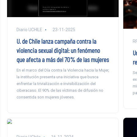
Diario UCHILE
23-11-2025
U. de Chile lanza campaña contra la
RF
violencia sexual digital: un fenómeno
U
que afecta a más del 70% de las mujeres
r
En el marco del Día contra la Violencia hacia la Mujer,
Se
la institución presenta una iniciativa que busca
ex
enfrentar la trivialización e invisibilización del
mi
ciberacaso. El 90% de las víctimas de difusión no
pa
consentida son mujeres jóvenes.