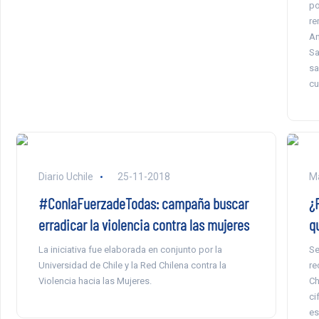
po
re
An
Sa
sa
cu
Diario Uchile
25-11-2018
Ma
#ConlaFuerzadeTodas: campaña buscar
¿
erradicar la violencia contra las mujeres
q
La iniciativa fue elaborada en conjunto por la
Se
Universidad de Chile y la Red Chilena contra la
re
Violencia hacia las Mujeres.
Ch
ci
es