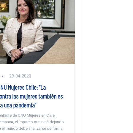
29-04-2020
NU Mujeres Chile: “La
contra las mujeres también es
a una pandemia”
entante de ONU Mujeres en Chile,
lamanca, el impacto que está dejando
n el mundo debe analizarse de forma