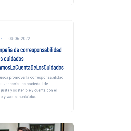
03-06-2022
paña de corresponsabilidad
os cuidados
mosLaCuentaDeLosCuidados
usca promover la corresponsabilidad
vanzar hacia una sociedad de
usta y sostenible y cuenta con el
o y varios municipios.