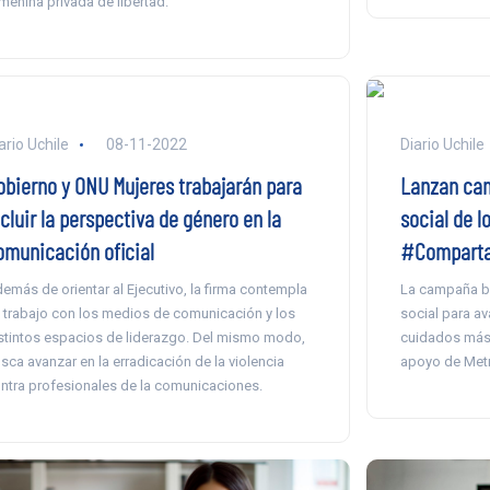
menina privada de libertad.
ario Uchile
08-11-2022
Diario Uchile
obierno y ONU Mujeres trabajarán para
Lanzan cam
cluir la perspectiva de género en la
social de l
omunicación oficial
#Comparta
emás de orientar al Ejecutivo, la firma contempla
La campaña b
 trabajo con los medios de comunicación y los
social para a
stintos espacios de liderazgo. Del mismo modo,
cuidados más j
sca avanzar en la erradicación de la violencia
apoyo de Metr
ntra profesionales de la comunicaciones.