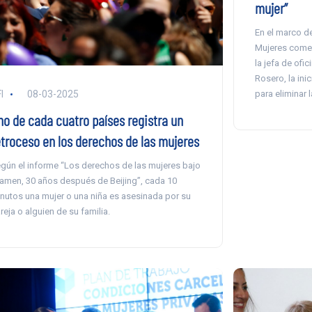
mujer”
En el marco d
Mujeres comen
la jefa de ofi
Rosero, la inic
para eliminar l
I
08-03-2025
no de cada cuatro países registra un
etroceso en los derechos de las mujeres
gún el informe “Los derechos de las mujeres bajo
amen, 30 años después de Beijing”, cada 10
nutos una mujer o una niña es asesinada por su
reja o alguien de su familia.