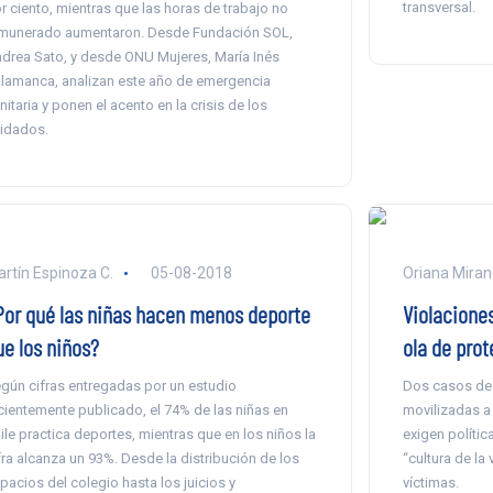
transversal.
r ciento, mientras que las horas de trabajo no
munerado aumentaron. Desde Fundación SOL,
drea Sato, y desde ONU Mujeres, María Inés
lamanca, analizan este año de emergencia
nitaria y ponen el acento en la crisis de los
idados.
rtín Espinoza C.
05-08-2018
Oriana Mira
Por qué las niñas hacen menos deporte
Violaciones
ue los niños?
ola de prot
gún cifras entregadas por un estudio
Dos casos de 
cientemente publicado, el 74% de las niñas en
movilizadas a 
ile practica deportes, mientras que en los niños la
exigen polític
fra alcanza un 93%. Desde la distribución de los
“cultura de la
pacios del colegio hasta los juicios y
víctimas.