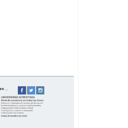
n ...