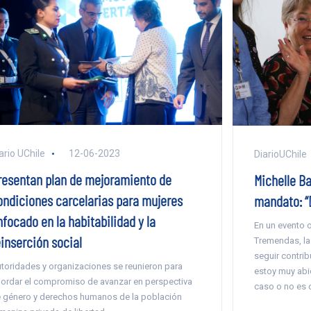
ario UChile
12-06-2023
DiarioUChile
resentan plan de mejoramiento de
Michelle Ba
ondiciones carcelarias para mujeres
mandato: “
focado en la habitabilidad y la
En un evento 
einserción social
Tremendas, la
seguir contrib
toridades y organizaciones se reunieron para
estoy muy abie
ordar el compromiso de avanzar en perspectiva
caso o no es o
 género y derechos humanos de la población