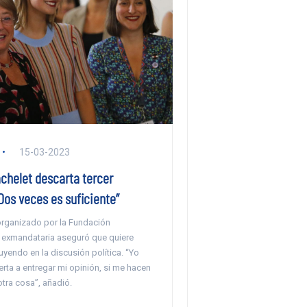
15-03-2023
chelet descarta tercer
Dos veces es suficiente”
organizado por la Fundación
 exmandataria aseguró que quiere
uyendo en la discusión política. “Yo
rta a entregar mi opinión, si me hacen
tra cosa”, añadió.