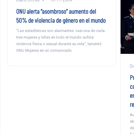
Diario UChile
16-11-2024
ONU alerta “asombroso” aumento del
50% de violencia de género en el mundo
“Las estadísticas son alarmantes: casi una de cada
tres mujeres y niñas en todo el mundo sufrirá
violencia física o sexual durante su vida”, lamentó
ONU Mujeres en un comunicado.
Di
P
c
en
r
Au
ab
de